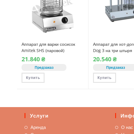
Аппарат для варки сосисок
Аппарат для хот-дог
Amitek SHS (паровой)
Dog 3 на три штыря
21.840
₴
20.540
₴
Предзаказ
Предзаказ
Купить
Купить
Услуги
Инф
Аренда
О нас