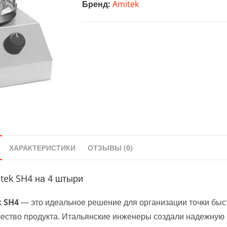
Бренд:
Amitek
Amitek
SH4
на
4
штыри
ХАРАКТЕРИСТИКИ
ОТЗЫВЫ (0)
tek SH4 на 4 штыри
k SH4
— это идеальное решение для организации точки быс
ачество продукта. Итальянские инженеры создали надежную