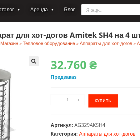
Поиск
аталог
Аренда
Блог
товаров
рат для хот-догов Amitek SH4 на 4 
»
Магазин
»
Тепловое оборудование
»
Аппараты для хот-догов
»
A
32.760
₴
🔍
Предзаказ
Количество
-
+
КУПИТЬ
товара
Аппарат
для
Артикул:
AG329AKSH4
хот-
Категория:
Аппараты для хот-догов
догов