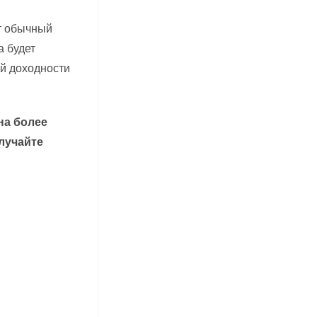
т обычный
а будет
ой доходности
на более
лучайте