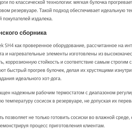
ги по классической технологии: мягкая булочка прогревает
овом резервуаре. Такой подход обеспечивает идеальную те
 покупателей издалека.
нского сборника
k SH4 как проверенное оборудование, рассчитанное на ин
та и нагревательные элементы изготовлены из высококаче
ть, коррозионную стойкость и соответствие самым строгим
ют быстрый прогрев булочек, делая их хрустящими изнутр
дания идеального хот-дога.
щен надежным рабочим термостатом с диапазоном регули
ую температуру сосисок в резервуаре, не допуская их пере
ь позволяет не только готовить сосиски во влажной среде,
 демонстрируя процесс приготовления клиентам.