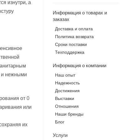
ся изнутри, а
кстуру
Информация о товарах и
заказах
Доставка и оплата
Политика возврата
Сроки поставки
тенсивное
Техподдержка
ственной
Информация о компании
 санитарным
и и нежными
Наш опыт
Надежность
Достижения
рования от 0
Выставки
Отношения
варивания или
Наши бренды
Блог
 сохраняя их
Услуги