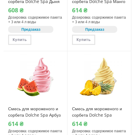
сорбета Dolche Spa Дыня
сорбета Dolche Spa Манго
1150 г (08400)
Маракуйя 1150 г (08335)
608
₴
614
₴
Дозировка: содержимое пакета
Дозировка: содержимое пакета
+ 3 или 4 л воды
+ 3 или 4 л воды
Предзаказ
Предзаказ
Купить
Купить
Смесь для мороженого и
Смесь для мороженого и
сорбета Dolche Spa Арбуз
сорбета Dolche Spa
1150 г (08310)
Ананас 1150 г (08430)
614
₴
614
₴
Дозировка: содержимое пакета
Дозировка: содержимое пакета