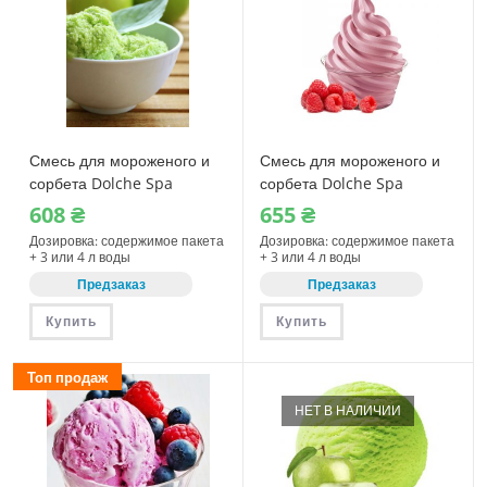
Смесь для мороженого и
Смесь для мороженого и
сорбета Dolche Spa
сорбета Dolche Spa
Зеленое яблоко 1150 г
Малина 1150 г (08450)
608
₴
655
₴
(08391)
Дозировка: содержимое пакета
Дозировка: содержимое пакета
+ 3 или 4 л воды
+ 3 или 4 л воды
Предзаказ
Предзаказ
Купить
Купить
Топ продаж
НЕТ В НАЛИЧИИ