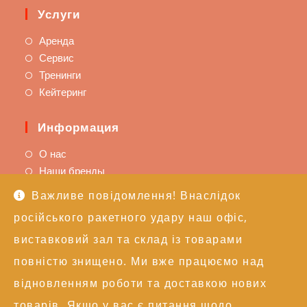
Услуги
Аренда
Сервис
Тренинги
Кейтеринг
Информация
О нас
Наши бренды
Важливе повідомлення! Внаслідок
Поддержка
російського ракетного удару наш офіс,
Доставка и оплата
виставковий зал та склад із товарами
Политика возврата
повністю знищено. Ми вже працюємо над
Техподдержка
відновленням роботи та доставкою нових
Контакты
товарів. Якщо у вас є питання щодо