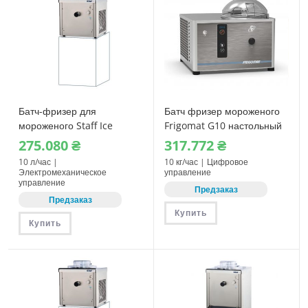
Батч-фризер для
Батч фризер мороженого
мороженого Staff Ice
Frigomat G10 настольный
System BTM10
275.080
₴
317.772
₴
10 л/час |
10 кг/час | Цифровое
Электромеханическое
управление
управление
Предзаказ
Предзаказ
Купить
Купить