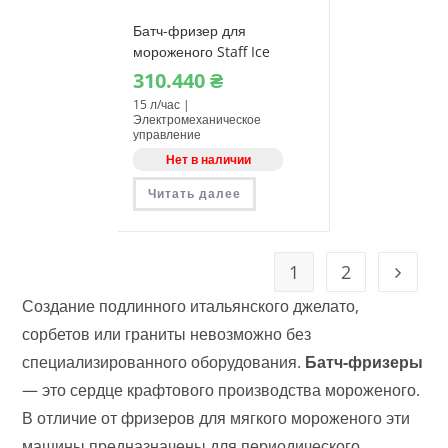
Батч-фризер для
мороженого Staff Ice
System BTE150
310.440
₴
15 л/час |
Электромеханическое
управление
Нет в наличии
Читать далее
1
2
Создание подлинного итальянского джелато,
сорбетов или граниты невозможно без
специализированного оборудования.
Батч-фризеры
— это сердце крафтового производства мороженого.
В отличие от фризеров для мягкого мороженого эти
машины предназначены для периодического