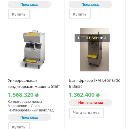
Предзаказ
Предзаказ
Купить
Купить
НЕТ В НАЛИЧИИ
Универсальная
Батч фризер IFM Leonardo
кондитерская машина Staff
6 Basic
RoboCream R4014
1.568.320
₴
1.362.400
₴
Кондитерские кремы |
Нет в наличии
Мороженое | Слаш |
Темперированный шоколад
Читать далее
Предзаказ
Купить