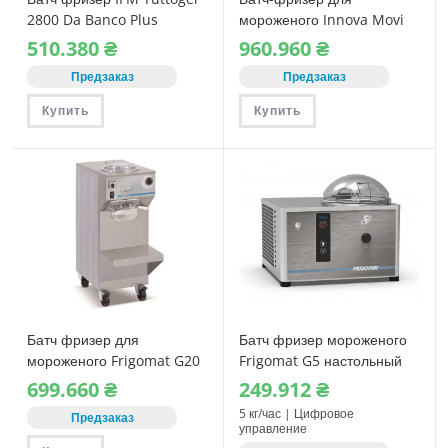
2800 Da Banco Plus
мороженого Innova Movi
30 Smart
510.380
₴
960.960
₴
Предзаказ
Предзаказ
Купить
Купить
Батч фризер для
Батч фризер мороженого
мороженого Frigomat G20
Frigomat G5 настольный
699.660
₴
249.912
₴
5 кг/час | Цифровое
Предзаказ
управление