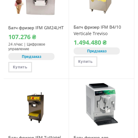
Батч фризер IFM B4/10
Батч фризер IFM GM24LHT
Verticale Treviso
107.276
₴
1.494.480
₴
24 л/час | Цифровое
управление
Предзаказ
Предзаказ
Купить
Купить
Батч фризер IFM Tuttogel
Батч-фризер для