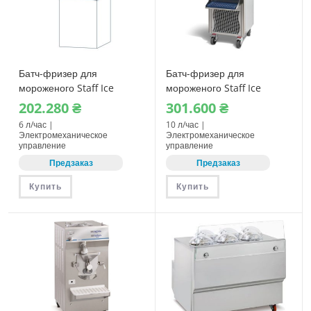
Батч-фризер для
Батч-фризер для
мороженого Staff Ice
мороженого Staff Ice
System BTM5
System BFM10
202.280
₴
301.600
₴
6 л/час |
10 л/час |
Электромеханическое
Электромеханическое
управление
управление
Предзаказ
Предзаказ
Купить
Купить