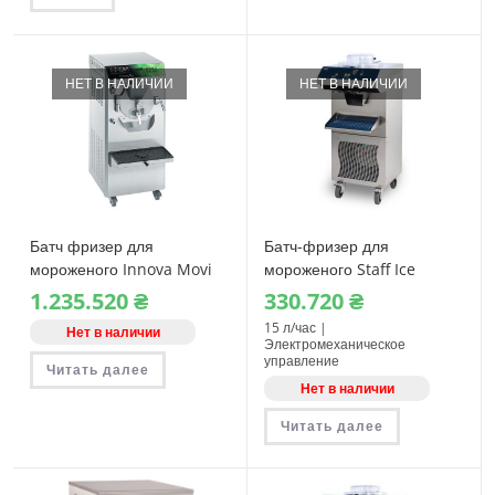
НЕТ В НАЛИЧИИ
НЕТ В НАЛИЧИИ
Батч фризер для
Батч-фризер для
мороженого Innova Movi
мороженого Staff Ice
30
System BFE150
1.235.520
₴
330.720
₴
15 л/час |
Нет в наличии
Электромеханическое
управление
Читать далее
Нет в наличии
Читать далее