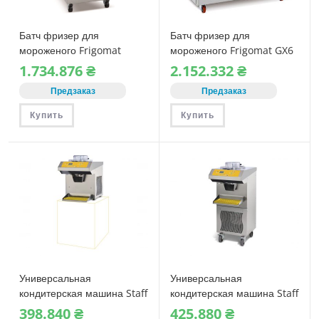
Батч фризер для
Батч фризер для
мороженого Frigomat
мороженого Frigomat GX6
TWIN 35
1.734.876
₴
2.152.332
₴
комбинированный
Предзаказ
Предзаказ
Купить
Купить
Универсальная
Универсальная
кондитерская машина Staff
кондитерская машина Staff
RoboCream RT51
RoboCream R51
398.840
₴
425.880
₴