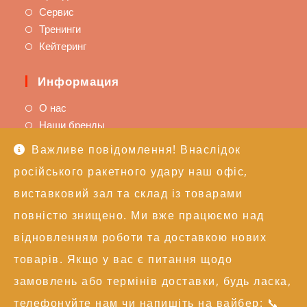
Сервис
Тренинги
Кейтеринг
Информация
О нас
Наши бренды
Важливе повідомлення! Внаслідок
Поддержка
російського ракетного удару наш офіс,
Доставка и оплата
виставковий зал та склад із товарами
Политика возврата
повністю знищено. Ми вже працюємо над
Техподдержка
відновленням роботи та доставкою нових
Контакты
товарів. Якщо у вас є питання щодо
замовлень або термінів доставки, будь ласка,
+38 (050) 246-17-15
info@alexgroupe.com
телефонуйте нам чи напишіть на вайбер: 📞