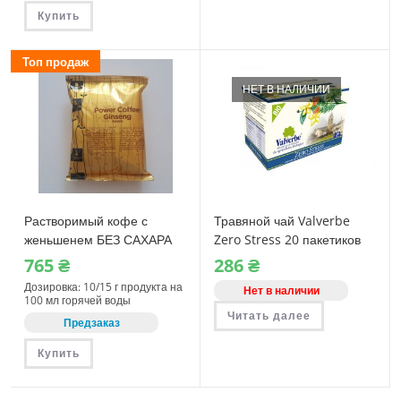
Купить
Топ продаж
НЕТ В НАЛИЧИИ
Растворимый кофе с
Травяной чай Valverbe
женьшенем БЕЗ САХАРА
Zero Stress 20 пакетиков
Dolche Spa Ginseng
765
₴
286
₴
Amaro 500 грамм
Дозировка: 10/15 г продукта на
Нет в наличии
100 мл горячей воды
Читать далее
Предзаказ
Купить