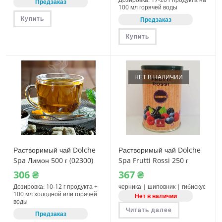
Предзаказ
100 мл горячей воды
Купить
Предзаказ
Купить
НЕТ В НАЛИЧИИ
Растворимый чай Dolche
Растворимый чай Dolche
Spa Лимон 500 г (02300)
Spa Frutti Rossi 250 г
для вендинга
306
₴
367
₴
Дозировка: 10-12 г продукта +
черника | шиповник | гибискус
100 мл холодной или горячей
Нет в наличии
воды
Читать далее
Предзаказ