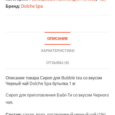
tea
Бренд:
Dolche Spa
со
вкусом
Черный
чай
Dolche
ОПИСАНИЕ
Spa
бутылка
ХАРАКТЕРИСТИКИ
1
кг
ОТЗЫВЫ (0)
Описание товара Сироп для Bubble tea со вкусом
Черный чай Dolche Spa бутылка 1 кг
Сироп для приготовления Бабл-Ти со вкусом Черного
чая.
Состав:
сахар, вода, растворимый черный чай (1%),