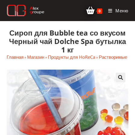
Перейти
Меню
к
0
содержимому
Сироп для Bubble tea со вкусом
Черный чай Dolche Spa бутылка
1 кг
Главная
Магазин
Продукты для HoReCa
Растворимые на
»
»
»
🔍