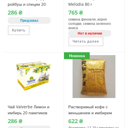
ройбуш и специи 20
Melodia 80 г
пакетиков
286
₴
765
₴
семена фенхеля, корня
Предзаказ
солодки, семена зеленого
аниса
Купить
Нет в наличии
Читать далее
Новинка
Чай Valverbe Лимон и
Растворимый кофе с
имбирь 20 пакетиков
женьшенем и имбирем
Dolche Spa Ginseng e
286
₴
622
₴
Zenzero 500 грамм
Дозировка: 17-20 г продукта на