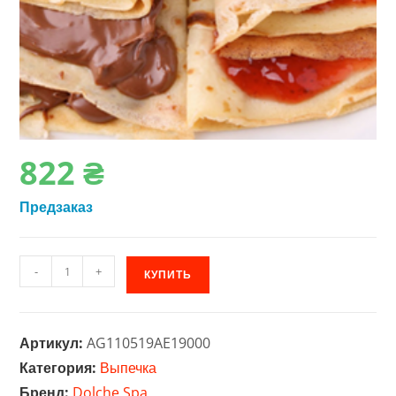
822
₴
Предзаказ
Количество
-
+
КУПИТЬ
товара
Порошковая
смесь
Артикул:
AG110519AE19000
для
Категория:
Выпечка
выпечки
Бренд:
Dolche Spa