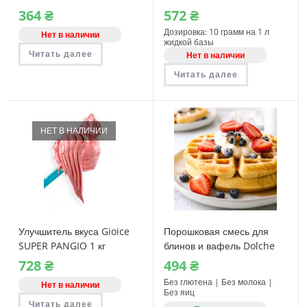
364
₴
572
₴
Дозировка: 10 грамм на 1 л
Нет в наличии
жидкой базы
Читать далее
Нет в наличии
Читать далее
НЕТ В НАЛИЧИИ
Улучшитель вкуса Gioice
Порошковая смесь для
SUPER PANGIO 1 кг
блинов и вафель Dolche
Spa Crepes 500 г
728
₴
494
₴
Без глютена | Без молока |
Нет в наличии
Без яиц
Читать далее