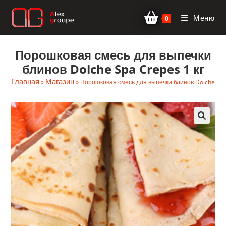
Перейти
Меню
к
0
содержимому
Порошковая смесь для выпечки
блинов Dolche Spa Crepes 1 кг
Главная
Магазин
»
»
Порошковая смесь для выпечки блинов Dolche Spa 
🔍