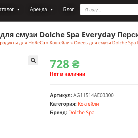
Поиск
аталог
Аренда
Блог
товаров
для смузи Dolche Spa Everyday Перси
родукты для HoReCa
»
Коктейли
»
Смесь для смузи Dolche Spa 
728
₴
🔍
Нет в наличии
Артикул:
AG11514AE03300
Категория:
Коктейли
Бренд:
Dolche Spa