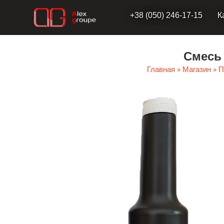
Перейти
+38 (050) 246-17-15
К
к
содержимому
Смесь 
Главная
»
Магазин
»
П