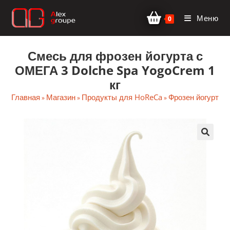
Перейти
Меню
к
0
содержимому
Смесь для фрозен йогурта с
ОМЕГА 3 Dolche Spa YogoCrem 1
кг
Главная
Магазин
Продукты для HoReCa
Фрозен йогурт
»
»
»
»
С
🔍