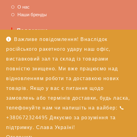
О нас
Наши бренды
Поддержка
Важливе повідомлення! Внаслідок
Доставка и оплата
російського ракетного удару наш офіс,
Политика возврата
Техподдержка
виставковий зал та склад із товарами
повністю знищено. Ми вже працюємо над
Контакты
відновленням роботи та доставкою нових
+38 (050) 246-17-15
товарів. Якщо у вас є питання щодо
info@alexgroupe.com
замовлень або термінів доставки, будь ласка,
Больше информации
телефонуйте нам чи напишіть на вайбер: 📞
+380672324495 Дякуємо за розуміння та
© 2004-2026 AG | Всі права захищені
підтримку. Слава Україні!