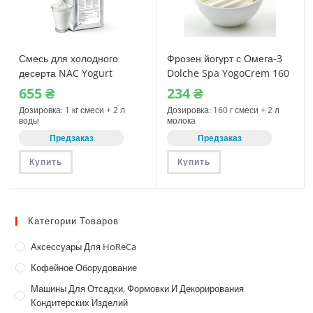
Смесь для холодного
Фрозен йогурт с Омега-3
десерта NAC Yogurt
Dolche Spa YogoCrem 160
(Йогурт), 1 кг
г (11112)
655
₴
234
₴
Дозировка: 1 кг смеси + 2 л
Дозировка: 160 г смеси + 2 л
воды
молока
Предзаказ
Предзаказ
Купить
Купить
Категории Товаров
Аксессуары Для HoReCa
Кофейное Оборудование
Машины Для Отсадки, Формовки И Декорирования
Кондитерских Изделий