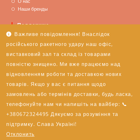
О нас
Наши бренды
Поддержка
Важливе повідомлення! Внаслідок
Доставка и оплата
російського ракетного удару наш офіс,
Политика возврата
Техподдержка
виставковий зал та склад із товарами
повністю знищено. Ми вже працюємо над
Контакты
відновленням роботи та доставкою нових
+38 (050) 246-17-15
товарів. Якщо у вас є питання щодо
info@alexgroupe.com
замовлень або термінів доставки, будь ласка,
Больше информации
телефонуйте нам чи напишіть на вайбер: 📞
+380672324495 Дякуємо за розуміння та
© 2004-2026 AG | Всі права захищені
підтримку. Слава Україні!
Отклонить