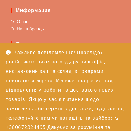
Информация
О нас
Наши бренды
Поддержка
Важливе повідомлення! Внаслідок
Доставка и оплата
російського ракетного удару наш офіс,
Политика возврата
Техподдержка
виставковий зал та склад із товарами
повністю знищено. Ми вже працюємо над
Контакты
відновленням роботи та доставкою нових
+38 (050) 246-17-15
товарів. Якщо у вас є питання щодо
info@alexgroupe.com
замовлень або термінів доставки, будь ласка,
Больше информации
телефонуйте нам чи напишіть на вайбер: 📞
+380672324495 Дякуємо за розуміння та