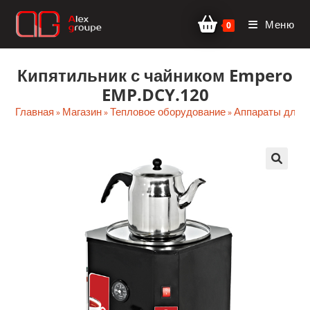
Перейти
Меню
к
0
содержимому
Кипятильник с чайником Empero
EMP.DCY.120
Главная
Магазин
Тепловое оборудование
Аппараты для 
»
»
»
🔍