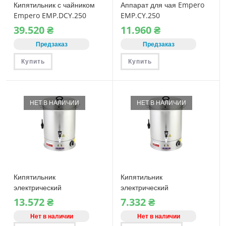
Кипятильник с чайником
Аппарат для чая Empero
Empero EMP.DCY.250
EMP.CY.250
39.520
₴
11.960
₴
Предзаказ
Предзаказ
Купить
Купить
НЕТ В НАЛИЧИИ
НЕТ В НАЛИЧИИ
Кипятильник
Кипятильник
электрический
электрический
(глинтвейница,
(глинтвейница,
13.572
₴
7.332
₴
водонагреватель) Lors
водонагреватель) Lors
Нет в наличии
Нет в наличии
SI.36
SI.22