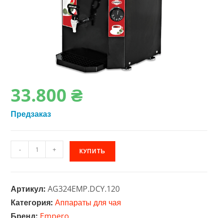
33.800
₴
Предзаказ
Количество
-
+
КУПИТЬ
товара
Кипятильник
с
Артикул:
AG324EMP.DCY.120
чайником
Категория:
Аппараты для чая
Empero
Бренд:
Empero