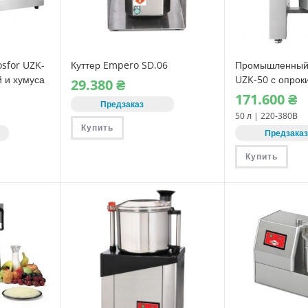
osfor UZK-
Куттер Empero SD.06
Промышленный 
й и хумуса
UZK-50 с опро
29.380
₴
чашей (50 л)
171.600
₴
Предзаказ
50 л | 220-380В
Купить
Предзака
Купить
ько
ий.
ь
це
.