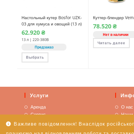
Настольный кутер Bosfor UZK-
Куттер-блендер Vem
03 для хумуса и овощей (13 л)
78.520
₴
62.920
₴
Нет в наличии
13 л | 220-380В
Читать далее
Предзаказ
Этот
Выбрать
товар
имеет
несколько
вариаций.
Опции
можно
выбрать
на
странице
Услуги
Инф
товара.
Аренда
О нас
Сервис
Наши
Тренинги
Важливе повідомлення! Внаслідок російськог
Кейтеринг
працюємо над відновленням роботи та доставкою