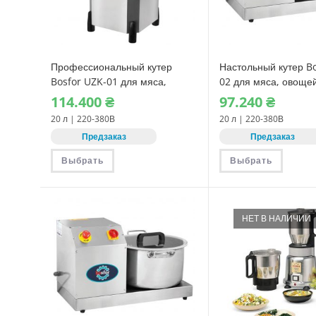
Профессиональный кутер
Настольный кутер B
Bosfor UZK-01 для мяса,
02 для мяса, овоще
овощей и хумуса (20 л)
(20 л)
114.400
₴
97.240
₴
20 л | 220-380В
20 л | 220-380В
Предзаказ
Предзаказ
Этот
Этот
Выбрать
Выбрать
товар
товар
имеет
имеет
несколько
нескол
вариаций.
вариац
Опции
Опции
можно
можно
НЕТ В НАЛИЧИИ
выбрать
выбрат
на
на
странице
страни
товара.
товара