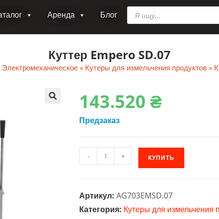
Поиск
аталог
Аренда
Блог
товаров
Куттер Empero SD.07
»
Электромеханическое
»
Кутеры для измельчения продуктов
»
К
143.520
₴
🔍
Предзаказ
Количество
-
+
КУПИТЬ
товара
Куттер
Empero
Артикул:
AG703EMSD.07
SD.07
Категория:
Кутеры для измельчения 