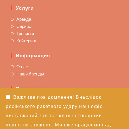
Услуги
Аренда
Сервис
Тренинги
Кейтеринг
Информация
О нас
Наши бренды
Поддержка
Важливе повідомлення! Внаслідок
Доставка и оплата
російського ракетного удару наш офіс,
Политика возврата
Техподдержка
виставковий зал та склад із товарами
повністю знищено. Ми вже працюємо над
Контакты