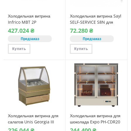
Холодильная витрина
Холодильная витрина Sayl
Infrico MBT 2P
SELF-SERVICE S8N для
самообслуживания
427.024
₴
72.280
₴
Предзаказ
Предзаказ
Купить
Купить
Холодильная витрина для
Холодильная витрина для
салатов Unis Georgia III
шоколада Expo PH-CDR20
1000 Salad
226.044
₴
244.400
₴