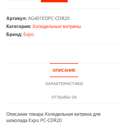
товара
Холодильная
витрина
Артикул:
AG401EOPC-CDR20
для
Категория:
Холодильные витрины
шоколада
Бренд:
Expo
Expo
PC-
CDR20
ОПИСАНИЕ
ХАРАКТЕРИСТИКИ
ОТЗЫВЫ (0)
Описание товара Холодильная витрина для
шоколада Expo PC-CDR20