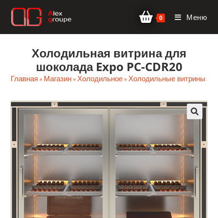
Перейти
Меню
к
0
содержимому
Холодильная витрина для
шоколада Expo PC-CDR20
Главная
Магазин
Холодильное
Холодильные витрины
»
»
»
»
Хо
🔍