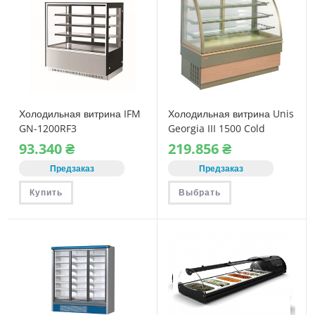
Холодильная витрина IFM
Холодильная витрина Unis
GN-1200RF3
Georgia III 1500 Cold
93.340
₴
219.856
₴
Предзаказ
Предзаказ
Этот
Купить
Выбрать
товар
имеет
несколько
вариаций.
Опции
можно
выбрать
на
странице
товара.