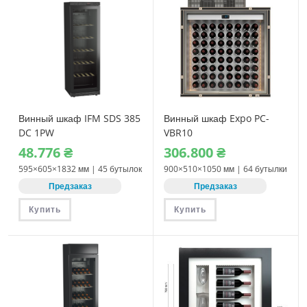
Винный шкаф IFM SDS 385
Винный шкаф Expo PC-
DC 1PW
VBR10
48.776
₴
306.800
₴
595×605×1832 мм | 45 бутылок
900×510×1050 мм | 64 бутылки
Предзаказ
Предзаказ
Купить
Купить