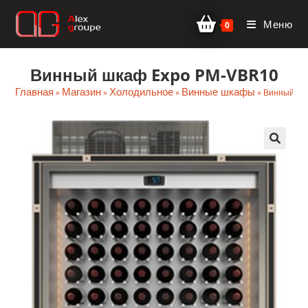
Перейти
Меню
к
0
содержимому
Винный шкаф Expo PM-VBR10
Главная
Магазин
Холодильное
Винные шкафы
»
»
»
»
Винный шк
🔍