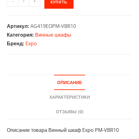
-
+
КУПИТЬ
товара
Винный
шкаф
Артикул:
AG419EOPM-VBR10
Expo
Категория:
Винные шкафы
PM-
Бренд:
Expo
VBR10
ОПИСАНИЕ
ХАРАКТЕРИСТИКИ
ОТЗЫВЫ (0)
Описание товара Винный шкаф Expo PM-VBR10