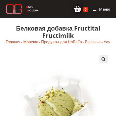
Перейти
Меню
к
0
содержимому
Белковая добавка Fructital
Fructimilk
Главная
Магазин
Продукты для HoReCa
Выпечка
Улучш
»
»
»
»
🔍