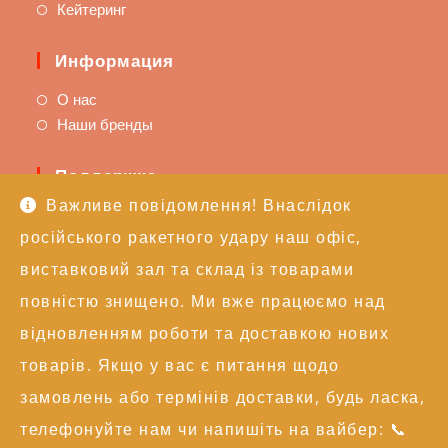
Кейтеринг
Информация
О нас
Наши бренды
Поддержка
Важливе повідомлення! Внаслідок
Доставка и оплата
російського ракетного удару наш офіс,
Политика возврата
Техподдержка
виставковий зал та склад із товарами
повністю знищено. Ми вже працюємо над
Контакты
відновленням роботи та доставкою нових
+38 (050) 246-17-15
товарів. Якщо у вас є питання щодо
info@alexgroupe.com
замовлень або термінів доставки, будь ласка,
Больше информации
телефонуйте нам чи напишіть на вайбер: 📞