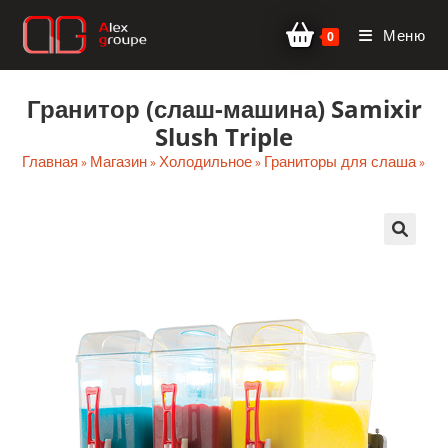
Перейти
Меню
к
0
содержимому
Гранитор (слаш-машина) Samixir
Slush Triple
Главная
Магазин
Холодильное
Граниторы для слаша
»
»
»
»
Sam
🔍