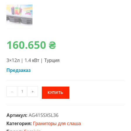
160.650
₴
3×12л | 1.4 кВт | Турция
Предзаказ
Количество
-
+
КУПИТЬ
товара
Гранитор
(слаш-
Артикул:
AG415SXSL36
машина)
Категория:
Граниторы для слаша
Samixir