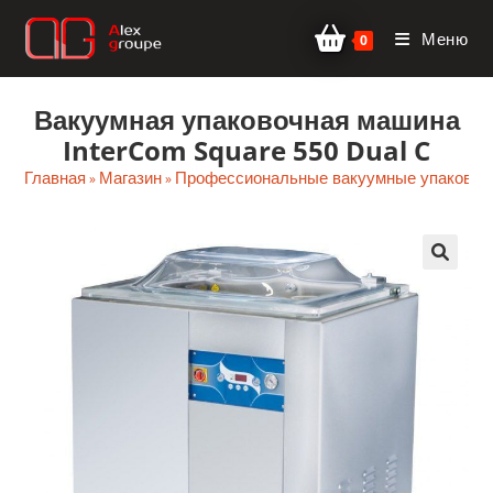
Перейти
Меню
к
0
содержимому
Вакуумная упаковочная машина
InterCom Square 550 Dual C
Главная
Магазин
Профессиональные вакуумные упаковщик
»
»
🔍