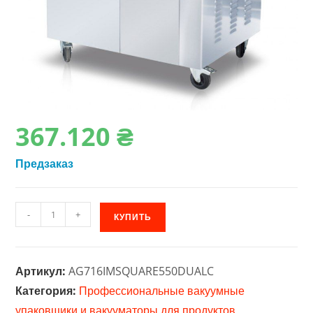
367.120
₴
Предзаказ
Количество
-
+
КУПИТЬ
товара
Вакуумная
упаковочная
Артикул:
AG716IMSQUARE550DUALC
машина
Категория:
Профессиональные вакуумные
InterCom
упаковщики и вакууматоры для продуктов