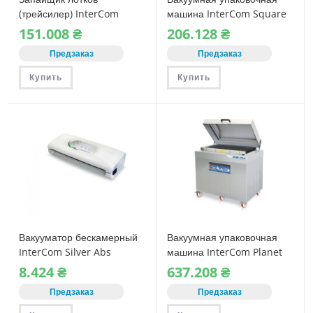
(трейсилер) InterCom
машина InterCom Square
SUPERJET 300
500 B (с газом)
151.008
₴
206.128
₴
Предзаказ
Предзаказ
Купить
Купить
Вакууматор бескамерный
Вакуумная упаковочная
InterCom Silver Abs
машина InterCom Planet
1000
8.424
₴
637.208
₴
Предзаказ
Предзаказ