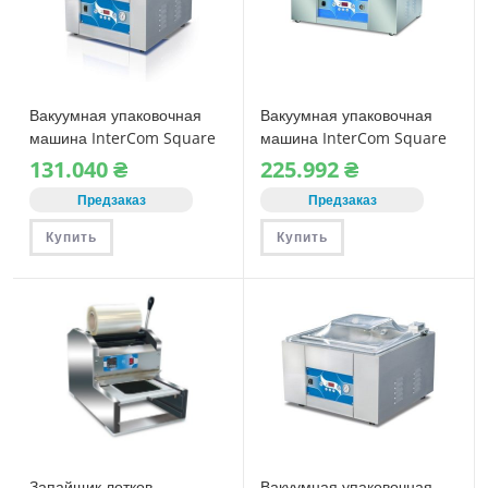
Вакуумная упаковочная
Вакуумная упаковочная
машина InterCom Square
машина InterCom Square
350 B (с газом)
800 (с газом)
131.040
₴
225.992
₴
Предзаказ
Предзаказ
Купить
Купить
Запайщик лотков
Вакуумная упаковочная