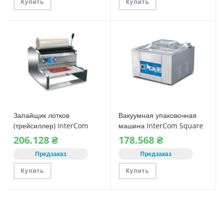
Купить
Купить
Запайщик лотков
Вакуумная упаковочная
(трейсиллер) InterCom
машина InterCom Square
SUPERJET 400
450 B (с газом)
206.128
₴
178.568
₴
Предзаказ
Предзаказ
Купить
Купить