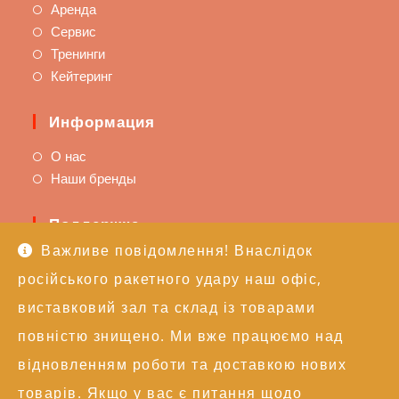
Аренда
Сервис
Тренинги
Кейтеринг
Информация
О нас
Наши бренды
Поддержка
Важливе повідомлення! Внаслідок
Доставка и оплата
російського ракетного удару наш офіс,
Политика возврата
Техподдержка
виставковий зал та склад із товарами
повністю знищено. Ми вже працюємо над
Контакты
відновленням роботи та доставкою нових
+38 (050) 246-17-15
товарів. Якщо у вас є питання щодо