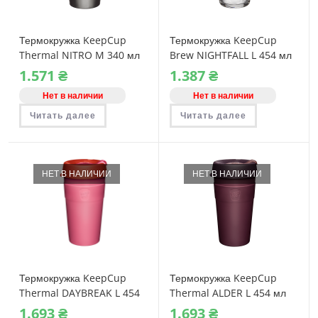
Термокружка KeepCup
Термокружка KeepCup
Thermal NITRO M 340 мл
Brew NIGHTFALL L 454 мл
1.571
₴
1.387
₴
Нет в наличии
Нет в наличии
Читать далее
Читать далее
НЕТ В НАЛИЧИИ
НЕТ В НАЛИЧИИ
Термокружка KeepCup
Термокружка KeepCup
Thermal DAYBREAK L 454
Thermal ALDER L 454 мл
мл
1.693
₴
1.693
₴