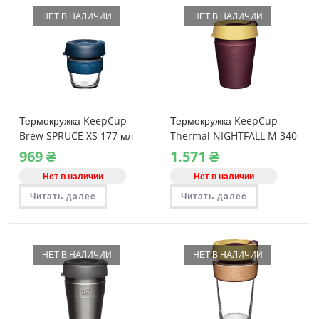
НЕТ В НАЛИЧИИ
НЕТ В НАЛИЧИИ
Термокружка KeepCup
Термокружка KeepCup
Brew SPRUCE XS 177 мл
Thermal NIGHTFALL M 340
мл
969
₴
1.571
₴
Нет в наличии
Нет в наличии
Читать далее
Читать далее
НЕТ В НАЛИЧИИ
НЕТ В НАЛИЧИИ