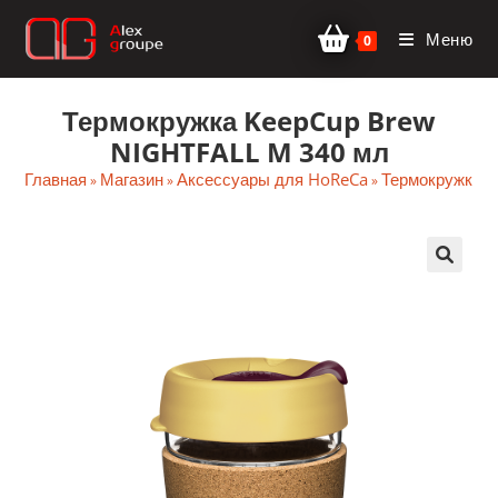
Перейти
Меню
к
0
содержимому
Термокружка KeepCup Brew
NIGHTFALL M 340 мл
Главная
Магазин
Аксессуары для HoReCa
Термокружки
»
»
»
»
🔍