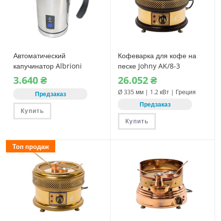
Автоматический
Кофеварка для кофе на
капучинатор Albrioni
песке Johny AK/8-3
LattePolo
3.640
₴
26.052
₴
Ø 335 мм | 1.2 кВт | Греция
Предзаказ
Предзаказ
Купить
Купить
Топ продаж