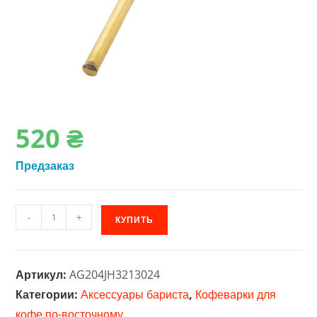
520
₴
Предзаказ
Количество
-
+
КУПИТЬ
товара
Ложка
для
Артикул:
AG204JH3213024
кофе
Категории:
Аксессуары бариста
,
Кофеварки для
по-
кофе по-восточному