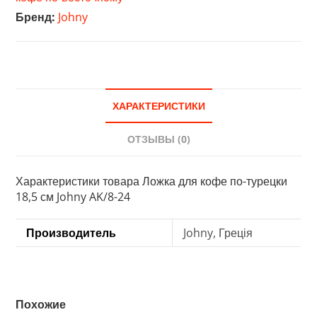
турецки
Бренд:
Johny
18,5
см
Johny
AK/8-
24
ХАРАКТЕРИСТИКИ
ОТЗЫВЫ (0)
Характеристики товара Ложка для кофе по-турецки
18,5 см Johny AK/8-24
Производитель
Johny, Греція
Похожие