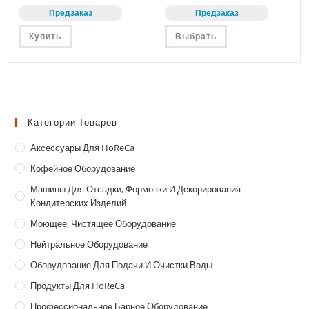
Предзаказ
Предзаказ
Этот
Купить
Выбрать
товар
имеет
несколько
вариаций.
Опции
можно
выбрать
на
странице
Категории Товаров
товара.
Аксессуары Для HoReCa
Кофейное Оборудование
Машины Для Отсадки, Формовки И Декорирования
Кондитерских Изделий
Моющее, Чистящее Оборудование
Нейтральное Оборудование
Оборудование Для Подачи И Очистки Воды
Продукты Для HoReCa
Профессиональное Барное Оборудование