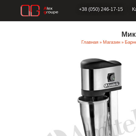
Перейти
+38 (050) 246-17-15
К
к
содержимому
Мик
Главная
»
Магазин
»
Барн