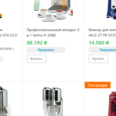
ых
Профессиональный аппарат 3-
Миксер для кок
/2-5TA ECO
в-1 Vema FI 2088
AK/2-2T PR ECO
(Шоколадница, Миксер,
одноразовые ст
88.192
₴
14.560
₴
Парогенератор)
.000 RPM |
Предзаказ
Предзака
Купить
Купить
Топ продаж