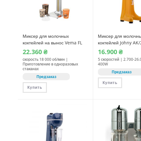
Миксер для молочных
Миксер для молочн
коктейлей на вынос Vema FL
коктейлей Johny AK
2111
22.360
₴
16.900
₴
скорость 18 000 об/мин |
5 скоростей | 2.700-26
Приготовление в одноразовых
400W
стаканах
Предзаказ
Предзаказ
Купить
Купить