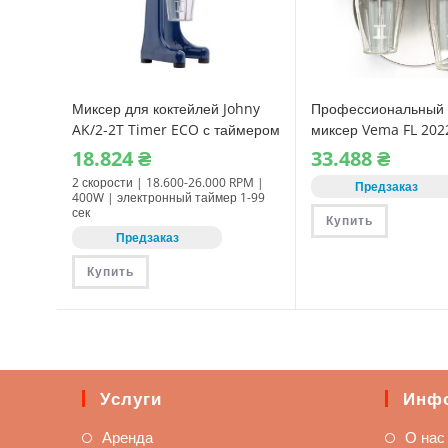
Миксер для коктейлей Johny
Профессиональный 
AK/2-2T Timer ECO с таймером
миксер Vema FL 2022
18.824
₴
33.488
₴
2 скорости | 18.600-26.000 RPM |
Предзаказ
400W | электронный таймер 1-99
сек
Купить
Предзаказ
Купить
Услуги
Инф
Аренда
О нас