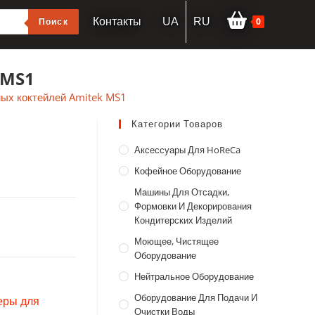
0
Поиск
Контакты
UA
RU
 MS1
ых коктейлей Amitek MS1
Категории Товаров
Аксессуары Для HoReCa
Кофейное Оборудование
Машины Для Отсадки,
Формовки И Декорирования
Кондитерских Изделий
Моющее, Чистящее
Оборудование
Нейтральное Оборудование
Оборудование Для Подачи И
еры для
Очистки Воды