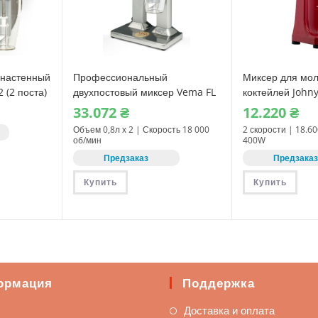
настенный
Профессиональный
Миксер для мо
 (2 поста)
двухпостовый миксер Vema FL
коктейлей John
2006
профессионал
33.072
₴
12.220
₴
Объем 0,8л х 2 | Скорость 18 000
2 скорости | 18.6
об/мин
400W
Предзаказ
Предзака
Купить
Купить
ормация
Поддержка
Доставка и оплата