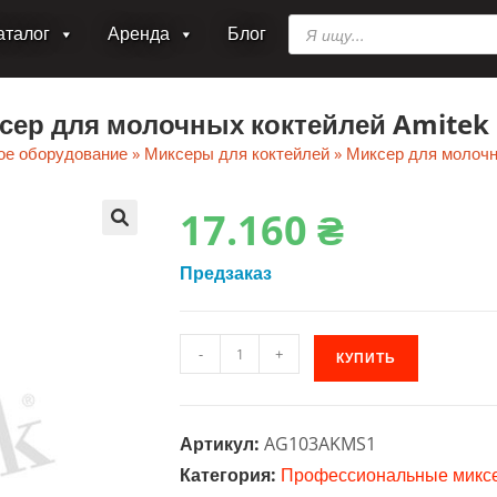
Поиск
аталог
Аренда
Блог
товаров
сер для молочных коктейлей Amitek
ое оборудование
»
Миксеры для коктейлей
»
Миксер для молочн
17.160
₴
🔍
Предзаказ
Количество
-
+
КУПИТЬ
товара
Миксер
для
Артикул:
AG103AKMS1
молочных
Категория:
Профессиональные микс
коктейлей