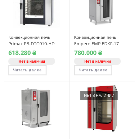
странице
товара.
Конвекционная печь
Конвекционная печь
Primax PB-DTG910-HD
Empero EMP.EDKF-17
газовая
ротационная
618.280
₴
780.000
₴
электрическая
Нет в наличии
Нет в наличии
Читать далее
Читать далее
НЕТ В НАЛИЧИИ