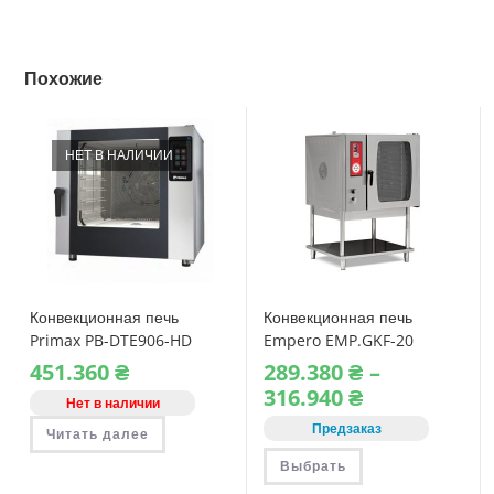
Похожие
НЕТ В НАЛИЧИИ
Конвекционная печь
Конвекционная печь
Primax PB-DTE906-HD
Empero EMP.GKF-20
электрическая
газовая
451.360
₴
289.380
₴
–
Диапазон
316.940
₴
Нет в наличии
цен:
289.380 ₴
Предзаказ
Читать далее
–
316.940 ₴
Этот
Выбрать
товар
имеет