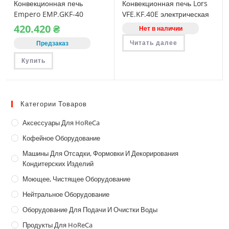
Конвекционная печь
Конвекционная печь Lors
Empero EMP.GKF-40
VFE.KF.40E электрическая
газовая
420.420
₴
Нет в наличии
Читать далее
Предзаказ
Купить
Категории Товаров
Аксессуары Для HoReCa
Кофейное Оборудование
Машины Для Отсадки, Формовки И Декорирования
Кондитерских Изделий
Моющее, Чистящее Оборудование
Нейтральное Оборудование
Оборудование Для Подачи И Очистки Воды
Продукты Для HoReCa