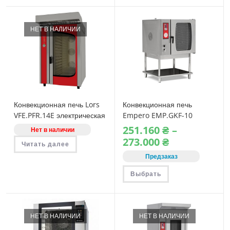
несколько
вариаций.
Опции
можно
НЕТ В НАЛИЧИИ
выбрать
на
странице
товара.
Конвекционная печь Lors
Конвекционная печь
VFE.PFR.14E электрическая
Empero EMP.GKF-10
газовая
251.160
₴
–
Нет в наличии
Диапазон
273.000
₴
Читать далее
цен:
251.160 ₴
Предзаказ
–
273.000 ₴
Этот
Выбрать
товар
имеет
несколько
вариаций.
Опции
можно
НЕТ В НАЛИЧИИ
НЕТ В НАЛИЧИИ
выбрать
на