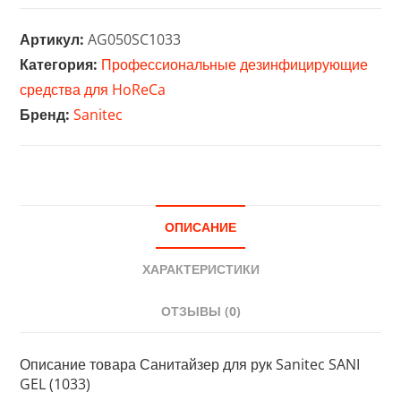
Санитайзер
для
Артикул:
AG050SC1033
рук
Категория:
Профессиональные дезинфицирующие
Sanitec
средства для HoReCa
SANI
Бренд:
Sanitec
GEL
(1033)
ОПИСАНИЕ
ХАРАКТЕРИСТИКИ
ОТЗЫВЫ (0)
Описание товара Санитайзер для рук Sanitec SANI
GEL (1033)