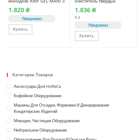
монодозе Axor GEL MANI 3
очиститель твердых
мл (200 шт)
поверхностей Sanitec
1.820
₴
1.836
₴
ACTIVE OXYGEN (1174)
5 л
Предзаказ
Предзаказ
Купить
Купить
Категории Товаров
Аксессуары Для HoReCa
Кофейное Оборудование
Машины Для Отсадки, Формовки И Декорирования
Кондитерских Изделий
Моющее, Чистящее Оборудование
Нейтральное Оборудование
Оборудование Для Подачи И Очистки Воды