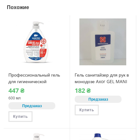
Похожие
Профессиональный гель
Гель санитайзер для рук в
для гигиенической
монодозе Axor GEL MANI
обработки рук Sanitec
120 мл
447
₴
182
₴
SANI GEL MED (1035) 600
600 мл
Предзаказ
мл
Предзаказ
Купить
Купить