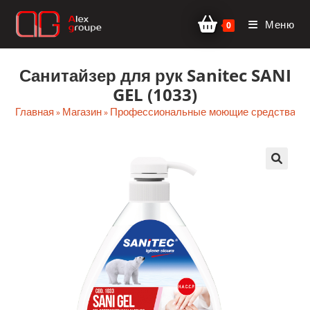
Перейти
Меню
к
0
содержимому
Санитайзер для рук Sanitec SANI
GEL (1033)
Главная
Магазин
Профессиональные моющие средства
Д
»
»
»
🔍