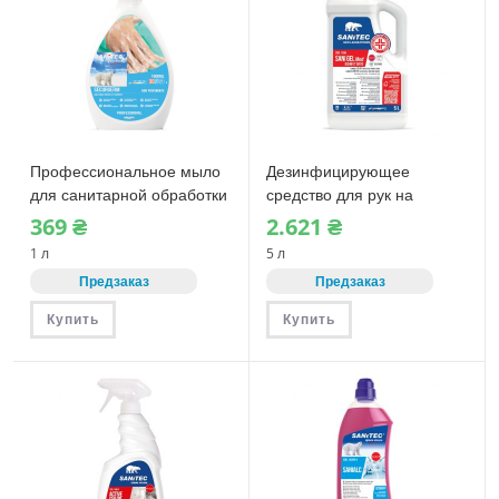
Профессиональное мыло
Дезинфицирующее
для санитарной обработки
средство для рук на
рук Sanitec SECURGERM
спиртовой основе без
369
₴
2.621
₴
(1030) 1 л
ополаскивания Sanitec
1 л
5 л
SANI GEL MED (1036)
Предзаказ
Предзаказ
Купить
Купить