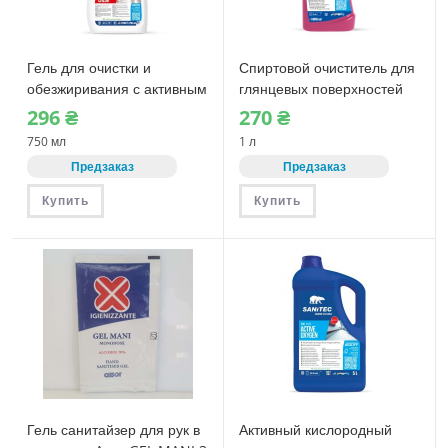
Гель для очистки и
Спиртовой очиститель для
обезжиривания с активным
глянцевых поверхностей
хлором Sanitec ACTIVE
Sanitec SANIALC (1426N-S)
296
₴
270
₴
CHLOR (1560-S)
1 л
750 мл
1 л
Предзаказ
Предзаказ
Купить
Купить
Гель санитайзер для рук в
Активный кислородный