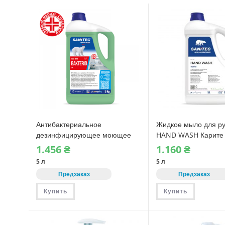
Антибактериальное
Жидкое мыло для ру
дезинфицирующее моющее
HAND WASH Карите
средство Sanitec BAKTERIO
увлажняющим эффе
1.456
₴
1.160
₴
(1544)
(1050) 5 л
5 л
5 л
Предзаказ
Предзаказ
Купить
Купить