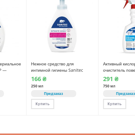
териальное
Нежное средство для
Активный кисл
P —
интимной гигиены Sanitec
очиститель пов
INTIMATE WASH с молочной
Sanitec ACTIVE
166
₴
291
₴
кислотой (6014) 250 мл
S) 750 мл
250 мл
750 мл
Предзаказ
Предзака
Купить
Купить