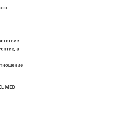
ого
ветствие
ептик, а
отношение
GEL MED