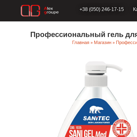
Перейти
+38 (050) 246-17-15
К
к
содержимому
Профессиональный гель для 
Главная
»
Магазин
»
Професси