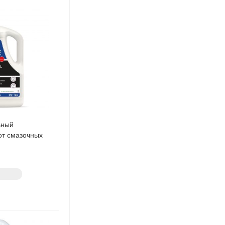
ьный
от смазочных
anitec
P (1045) 5 л
з