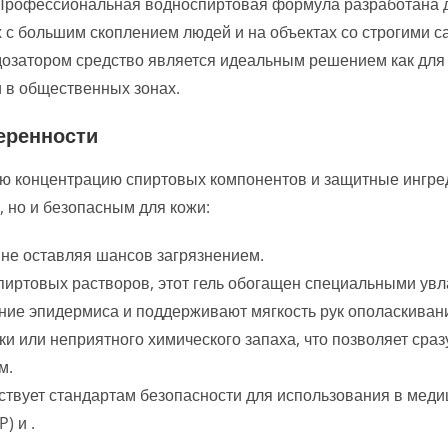
н. Профессиональная водноспиртовая формула разработана 
 с большим скоплением людей и на объектах со строгими 
дозатором средство является идеальным решением как для
и в общественных зонах.
еренности
кую концентрацию спиртовых компонентов и защитные ингре
 но и безопасным для кожи:
, не оставляя шансов загрязнением.
пиртовых растворов, этот гель обогащен специальными у
ние эпидермиса и поддерживают мягкость рук
ополаскивани
ки или неприятного химического запаха, что позволяет сраз
м.
ствует стандартам безопасности для использования в меди
) и .