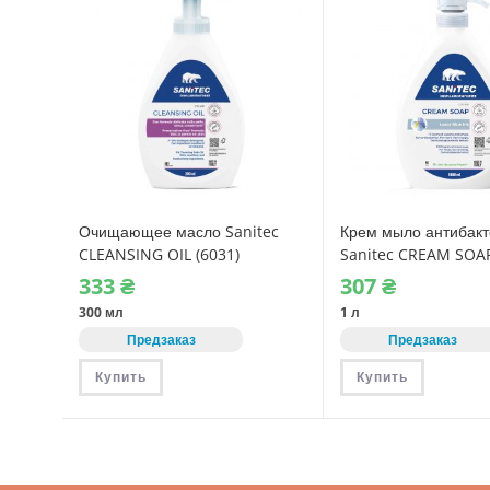
Очищающее масло Sanitec
Крем мыло антибак
CLEANSING OIL (6031)
Sanitec CREAM SOA
Голубой Ирис (1020)
333
₴
307
₴
300 мл
1 л
Предзаказ
Предзаказ
Купить
Купить