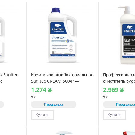
к Sanitec
Крем мыло антибактериальное
Профессионал
 с
Sanitec CREAM SOAP —
очиститель рук 
ктом
Голубой Ирис (1021)
масел и жира S
1.274
₴
2.969
₴
INDUSTRIAL SOA
5 л
5 л
Предзаказ
Предзака
Купить
Купить