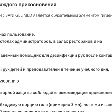
каждого прикосновения
tec SANI GEL MED является обязательным элементом гигие
нах пользование.
столах администраторов, в залах ресторанов и на
адежный помощник для дезинфекции рук после контак
рук детей и преподавателей в течение учебного дня.
ьзованию
итарной защиты соблюдайте рекомендации производит
бходимую порцию геля (примерно 3 мл). ногтями и зап
0 секунд
до полного высыхания средства.