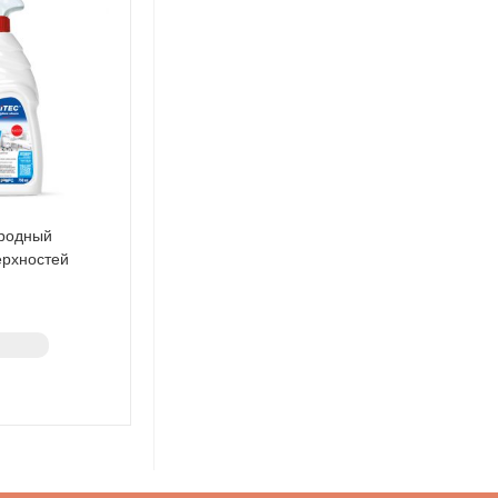
ородный
ерхностей
 OXYGEN (1175-
з