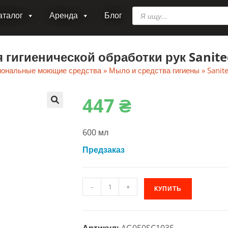
Поиск
аталог
Аренда
Блог
товаров
гигиенической обработки рук Sanitec
ональные моющие средства
»
Мыло и средства гигиены
»
Sanit
447
₴
🔍
600 мл
Предзаказ
Количество
-
+
КУПИТЬ
товара
Профессиональный
гель