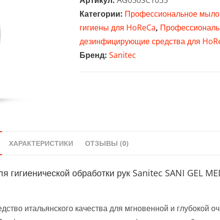
Артикул:
AG050SC1035
для
Категории:
Профессиональное мыло 
гигиенической
гигиены для HoReCa
,
Профессионал
обработки
дезинфицирующие средства для HoR
рук
Бренд:
Sanitec
Sanitec
SANI
GEL
MED
(1035)
600
мл
ХАРАКТЕРИСТИКИ
ОТЗЫВЫ (0)
 гигиенической обработки рук Sanitec SANI GEL MED
дство итальянского качества для мгновенной и глубокой оч