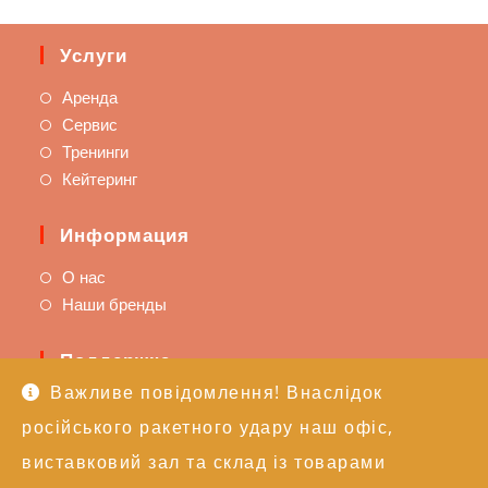
Услуги
Аренда
Сервис
Тренинги
Кейтеринг
Информация
О нас
Наши бренды
Поддержка
Важливе повідомлення! Внаслідок
Доставка и оплата
російського ракетного удару наш офіс,
Политика возврата
Техподдержка
виставковий зал та склад із товарами