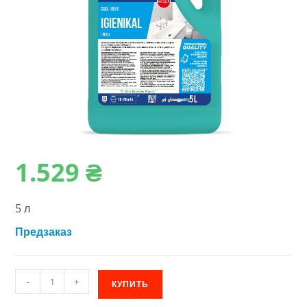
1.529
₴
5 л
Предзаказ
Количество
-
+
КУПИТЬ
товара