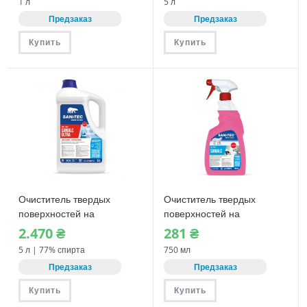
1 л
5 л
CRYSTAL (1705)
Предзаказ
Предзаказ
Купить
Купить
Очиститель твердых
Очиститель твердых
поверхностей на
поверхностей на
спиртовой основе Sanitec
спиртовой основе Sanitec
2.470
₴
281
₴
SANIALC ULTRA (1842)
SANIALC (1830-S)
5 л | 77% спирта
750 мл
Предзаказ
Предзаказ
Купить
Купить