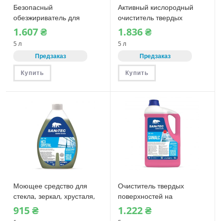
Безопасный
Активный кислородный
обезжириватель для
очиститель твердых
алюминия и цветных
поверхностей Sanitec
1.607
₴
1.836
₴
металлов Sanitec GREKOL
ACTIVE OXYGEN (1174)
5 л
5 л
SS (1815) 5 л
Предзаказ
Предзаказ
Купить
Купить
Моющее средство для
Очиститель твердых
стекла, зеркал, хрусталя,
поверхностей на
хромированных деталей
спиртовой основе Sanitec
915
₴
1.222
₴
КОНЦЕНТРАТ Sanitec HC3
SANIALC (1425)