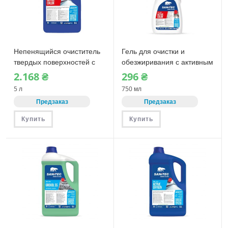
Непенящийся очиститель
Гель для очистки и
твердых поверхностей с
обезжиривания с активным
активным хлором Sanitec
хлором Sanitec ACTIVE
2.168
₴
296
₴
ACTIVE CHLOR (1173)
CHLOR (1560-S)
5 л
750 мл
Предзаказ
Предзаказ
Купить
Купить