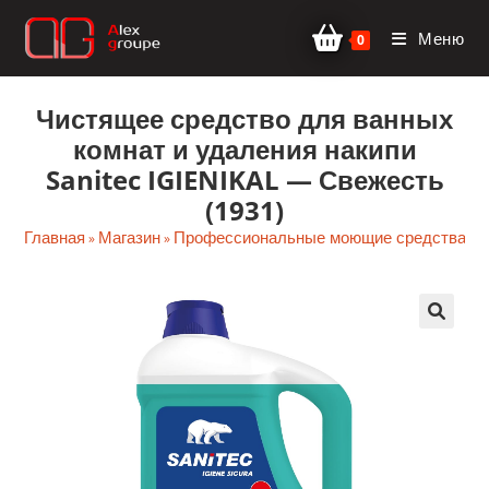
Перейти
Меню
к
0
содержимому
Чистящее средство для ванных
комнат и удаления накипи
Sanitec IGIENIKAL — Свежесть
(1931)
Главная
Магазин
Профессиональные моющие средства
С
»
»
»
🔍