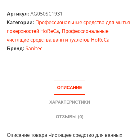
Чистящее
средство
Артикул:
AG050SC1931
для
Категории:
Профессиональные средства для мытья
ванных
поверхностей HoReCa
,
Профессиональные
комнат
чистящие средства ванн и туалетов HoReCa
и
Бренд:
Sanitec
удаления
накипи
Sanitec
IGIENIKAL
-
Свежесть
ОПИСАНИЕ
(1931)
ХАРАКТЕРИСТИКИ
ОТЗЫВЫ (0)
Описание товара Чистящее средство для ванных