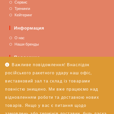
Сервис
Тренинги
Кейтеринг
Информация
О нас
Наши бренды
Поддержка
Важливе повідомлення! Внаслідок
Доставка и оплата
російського ракетного удару наш офіс,
Политика возврата
Техподдержка
виставковий зал та склад із товарами
повністю знищено. Ми вже працюємо над
Контакты
відновленням роботи та доставкою нових
+38 (050) 246-17-15
товарів. Якщо у вас є питання щодо
info@alexgroupe.com
замовлень або термінів доставки, будь ласка,