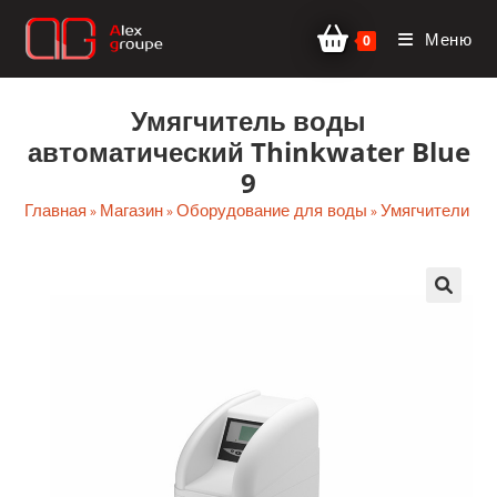
Перейти
Меню
к
0
содержимому
Умягчитель воды
автоматический Thinkwater Blue
9
Главная
Магазин
Оборудование для воды
Умягчители во
»
»
»
🔍