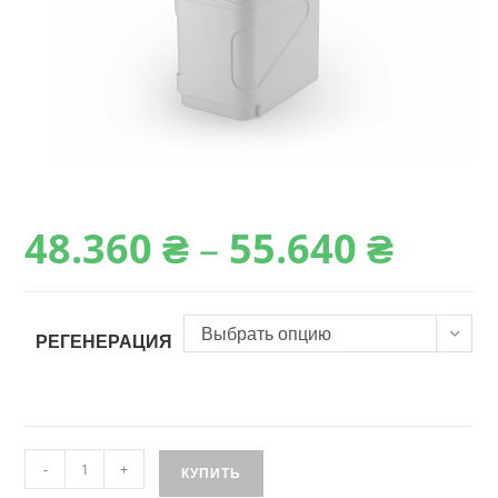
48.360
₴
–
55.640
₴
Диапазон
цен:
48.360 ₴
–
55.640 ₴
Выбрать опцию
РЕГЕНЕРАЦИЯ
Количество
-
+
КУПИТЬ
товара