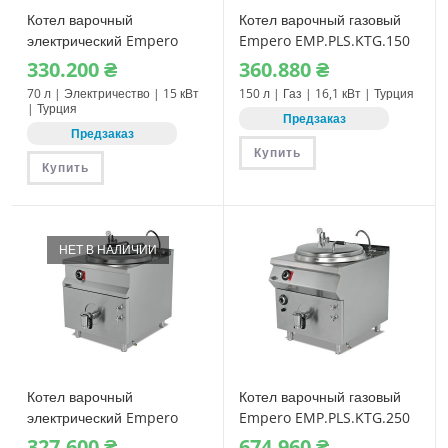
Котел варочный
Котел варочный газовый
электрический Empero
Empero EMP.PLS.KTG.150
EMP.PLS.KTE.70
330.200
₴
360.880
₴
70 л | Электричество | 15 кВт
150 л | Газ | 16,1 кВт | Турция
| Турция
Предзаказ
Предзаказ
Купить
Купить
НЕТ В НАЛИЧИИ
Котел варочный
Котел варочный газовый
электрический Empero
Empero EMP.PLS.KTG.250
EMP.KTE.250
327.600
₴
674.960
₴