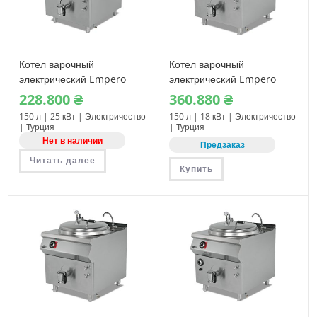
Котел варочный
Котел варочный
электрический Empero
электрический Empero
EMP.KTE.150
EMP.PLS.KTE.150
228.800
₴
360.880
₴
150 л | 25 кВт | Электричество
150 л | 18 кВт | Электричество
| Турция
| Турция
Нет в наличии
Предзаказ
Читать далее
Купить