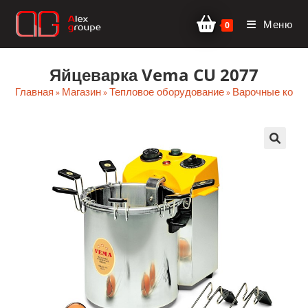
Перейти
Меню
к
0
содержимому
Яйцеварка Vema CU 2077
Главная
Магазин
Тепловое оборудование
Варочные котл
»
»
»
🔍