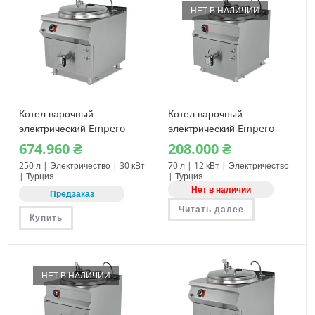
НЕТ В НАЛИЧИИ
Котел варочный
Котел варочный
электрический Empero
электрический Empero
EMP.PLS.KTE.250
EMP.KTE.70
674.960
₴
208.000
₴
250 л | Электричество | 30 кВт
70 л | 12 кВт | Электричество
| Турция
| Турция
Нет в наличии
Предзаказ
Читать далее
Купить
НЕТ В НАЛИЧИИ