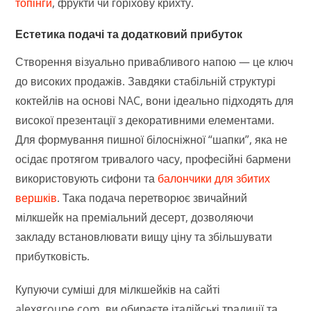
топінги
, фрукти чи горіхову крихту.
Естетика подачі та додатковий прибуток
Створення візуально привабливого напою — це ключ
до високих продажів. Завдяки стабільній структурі
коктейлів на основі NAC, вони ідеально підходять для
високої презентації з декоративними елементами.
Для формування пишної білосніжної “шапки”, яка не
осідає протягом тривалого часу, професійні бармени
використовують сифони та
балончики для збитих
вершків
. Така подача перетворює звичайний
мілкшейк на преміальний десерт, дозволяючи
закладу встановлювати вищу ціну та збільшувати
прибутковість.
Купуючи суміші для мілкшейків на сайті
alexgroupe.com, ви обираєте італійські традиції та