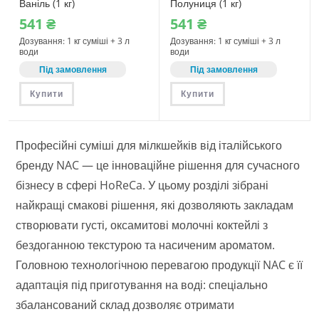
Ваніль (1 кг)
Полуниця (1 кг)
541
₴
541
₴
Дозування: 1 кг суміші + 3 л
Дозування: 1 кг суміші + 3 л
води
води
Під замовлення
Під замовлення
Купити
Купити
Професійні суміші для мілкшейків від італійського
бренду NAC — це інноваційне рішення для сучасного
бізнесу в сфері HoReCa. У цьому розділі зібрані
найкращі смакові рішення, які дозволяють закладам
створювати густі, оксамитові молочні коктейлі з
бездоганною текстурою та насиченим ароматом.
Головною технологічною перевагою продукції NAC є її
адаптація під приготування на воді: спеціально
збалансований склад дозволяє отримати