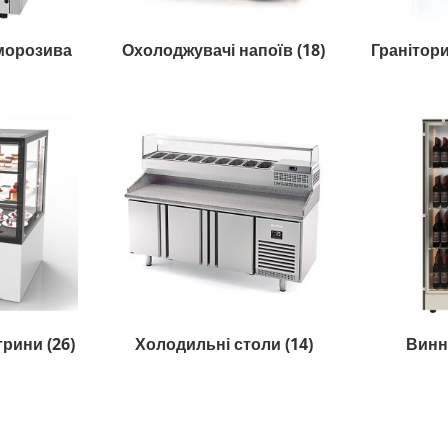
морозива
Охолоджувачі напоїв
(18)
Гранітор
ітрини
(26)
Холодильні столи
(14)
Винн