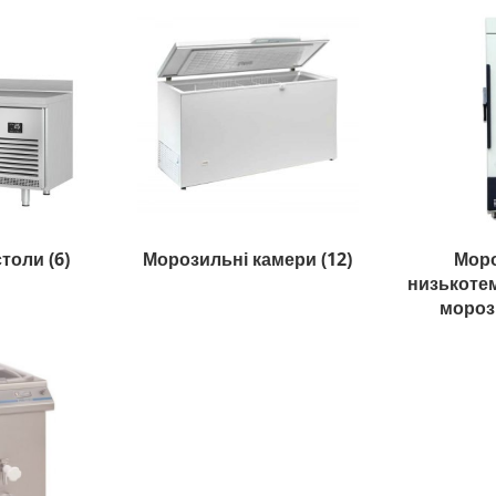
столи
(6)
Морозильні камери
(12)
Мор
низькотем
мороз