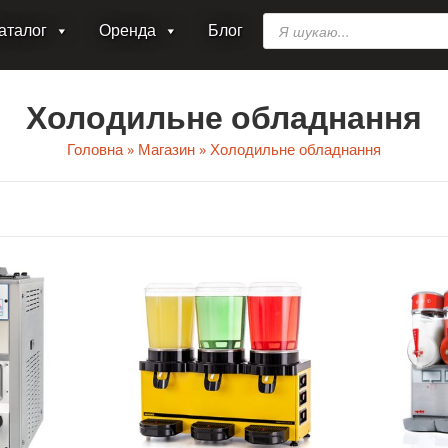
Пошук
аталог
Оренда
Блог
товарів
Холодильне обладнання
Головна
»
Магазин
»
Холодильне обладнання