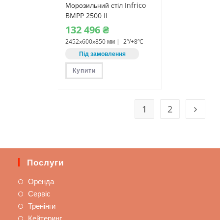
Морозильний стіл Infrico
BMPP 2500 II
132‎ 496
₴
2452x600x850 мм | -2º/+8ºC
Під замовлення
Купити
1
2
Послуги
Оренда
Сервіс
Тренінги
Кейтеринг