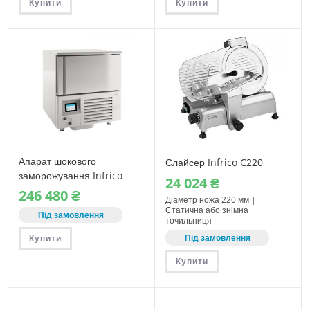
Купити
Купити
Апарат шокового
Слайсер Infrico C220
заморожування Infrico
24‎ 024
₴
ABT5 1L
246‎ 480
₴
Діаметр ножа 220 мм |
Статична або знімна
Під замовлення
точильниця
Під замовлення
Купити
Купити