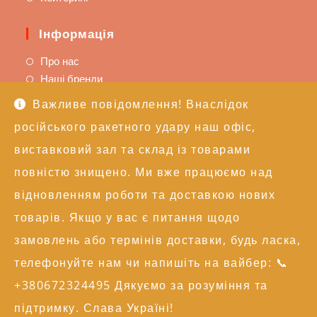
Інформація
Про нас
Наші бренди
Важливе повідомлення! Внаслідок
Підтримка
російського ракетного удару наш офіс,
Доставка та оплата
виставковий зал та склад із товарами
Політика повернення
повністю знищено. Ми вже працюємо над
Техпідтримка
відновленням роботи та доставкою нових
Контакти
товарів. Якщо у вас є питання щодо
замовлень або термінів доставки, будь ласка,
+38 (050) 246-17-15
info@alexgroupe.com
телефонуйте нам чи напишіть на вайбер: 📞
Більше інформації
+380672324495 Дякуємо за розуміння та
підтримку. Слава Україні!