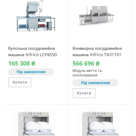
Купольна посудомийна
Конвеєрна посудомийна
машина Infrico LCP4550
машина Infrico TA31101
165‎ 308
₴
566‎ 696
₴
Модуль миття та
Під замовлення
ополіскування
Купити
Під замовлення
Купити