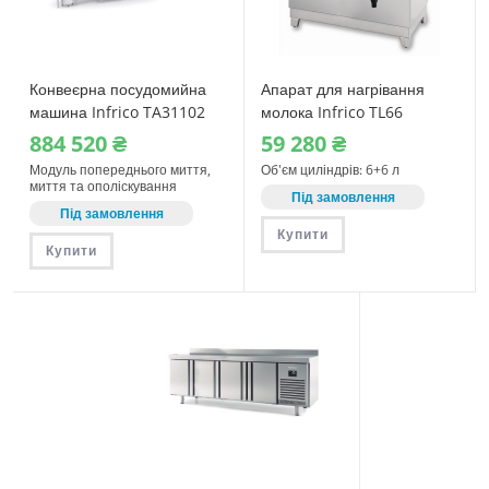
Конвеєрна посудомийна
Апарат для нагрівання
машина Infrico TA31102
молока Infrico TL66
884‎ 520
₴
59‎ 280
₴
Модуль попереднього миття,
Об'єм циліндрів: 6+6 л
миття та ополіскування
Під замовлення
Під замовлення
Купити
Купити