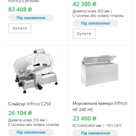
Infrico LVP3040
42‎ 380
₴
83‎ 408
₴
Діаметр ножа 300 мм |
Статична або знімна точилка
Під замовлення
Під замовлення
Купити
Купити
Морозильна камера Infrico
Слайсер Infrico C250
HF 240 HC
26‎ 104
₴
23‎ 400
₴
Діаметр ножа 250 мм |
Статична або знімна точилка
827x660x860 мм | -18º/-24ºC
Під замовлення
Під замовлення