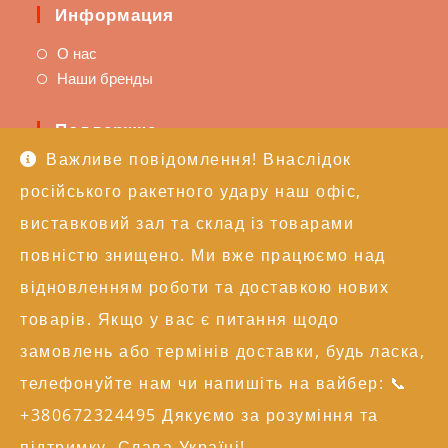
Информация
О нас
Наши бренды
Поддержка
Важливе повідомлення! Внаслідок
Доставка и оплата
російського ракетного удару наш офіс,
Политика возврата
Техподдержка
виставковий зал та склад із товарами
повністю знищено. Ми вже працюємо над
Контакты
відновленням роботи та доставкою нових
+38 (050) 246-17-15
товарів. Якщо у вас є питання щодо
info@alexgroupe.com
замовлень або термінів доставки, будь ласка,
Больше информации
телефонуйте нам чи напишіть на вайбер: 📞
+380672324495 Дякуємо за розуміння та
© 2004-2026 AG | Всі права захищені
підтримку. Слава Україні!