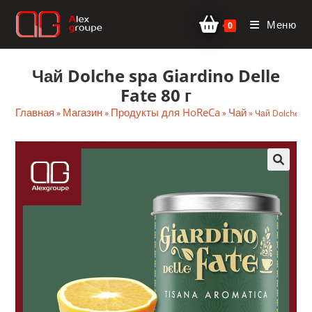
Перейти
Меню
к
0
содержимому
Чай Dolche spa Giardino Delle
Fate 80 г
Главная
Магазин
Продукты для HoReCa
Чай
»
»
»
»
Чай Dolche spa
🔍