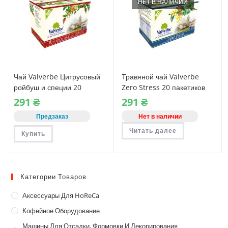
НЕТ В НАЛИЧИИ
Чай Valverbe Цитрусовый
Травяной чай Valverbe
ройбуш и специи 20
Zero Stress 20 пакетиков
пакетиков
291
₴
291
₴
Предзаказ
Нет в наличии
Читать далее
Купить
Категории Товаров
Аксессуары Для HoReCa
Кофейное Оборудование
Машины Для Отсадки, Формовки И Декорирования