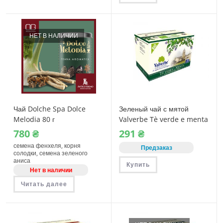
НЕТ В НАЛИЧИИ
Чай Dolche Spa Dolce
Зеленый чай с мятой
Melodia 80 г
Valverbe Tè verde e menta
20 пакетиков
780
₴
291
₴
семена фенхеля, корня
Предзаказ
солодки, семена зеленого
аниса
Купить
Нет в наличии
Читать далее