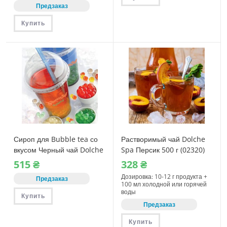
Предзаказ
Купить
Сироп для Bubble tea со
Растворимый чай Dolche
вкусом Черный чай Dolche
Spa Персик 500 г (02320)
Spa бутылка 1 кг
для вендинга
515
₴
328
₴
Дозировка: 10-12 г продукта +
Предзаказ
100 мл холодной или горячей
воды
Купить
Предзаказ
Купить