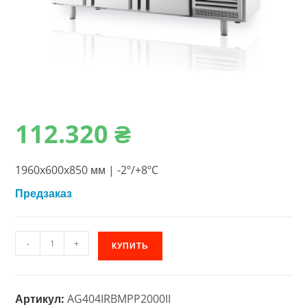
112.320
₴
1960x600x850 мм | -2º/+8ºC
Предзаказ
Количество
-
+
КУПИТЬ
товара
Морозильный
стол
Артикул:
AG404IRBMPP2000II