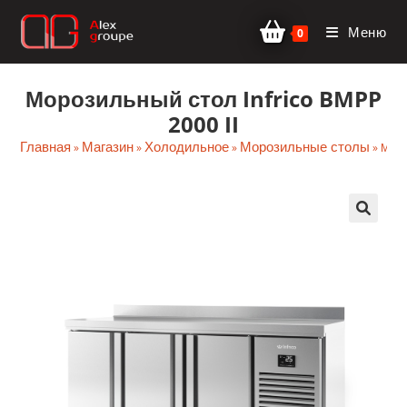
Перейти
Меню
к
0
содержимому
Морозильный стол Infrico BMPP
2000 II
Главная
Магазин
Холодильное
Морозильные столы
»
»
»
»
Моро
🔍