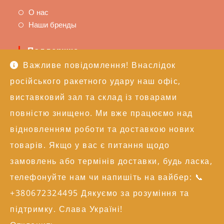
О нас
Наши бренды
Поддержка
Важливе повідомлення! Внаслідок
Доставка и оплата
російського ракетного удару наш офіс,
Политика возврата
Техподдержка
виставковий зал та склад із товарами
повністю знищено. Ми вже працюємо над
Контакты
відновленням роботи та доставкою нових
+38 (050) 246-17-15
товарів. Якщо у вас є питання щодо
info@alexgroupe.com
замовлень або термінів доставки, будь ласка,
Больше информации
телефонуйте нам чи напишіть на вайбер: 📞
+380672324495 Дякуємо за розуміння та
© 2004-2026 AG | Всі права захищені
підтримку. Слава Україні!