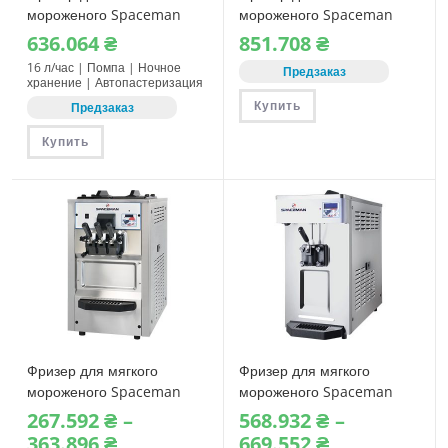
мороженого Spaceman
мороженого Spaceman
6210AB-C с
6234AB-C (2 вкуса + микс,
636.064
₴
851.708
₴
автопастеризацией
помпа)
16 л/час | Помпа | Ночное
Предзаказ
хранение | Автопастеризация
Купить
Предзаказ
Купить
Фризер для мягкого
Фризер для мягкого
мороженого Spaceman
мороженого Spaceman
6225 / 6225A
6228B-C / 6228AB-C
267.592
₴
–
568.932
₴
–
Диапазон
Диапазон
363.896
₴
669.552
₴