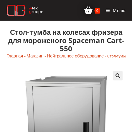
Перейти
Меню
к
0
содержимому
Стол-тумба на колесах фризера
для мороженого Spaceman Cart-
550
Главная
Магазин
Нейтральное оборудование
»
»
»
Стол-тумба на
🔍