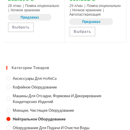
цен:
цен:
267.592 ₴
568.932 ₴
28 л/час | Помпа опционально
29 л/час | Помпа опционально
–
–
| Ночное хранение
| Ночное хранение |
363.896 ₴
669.552 ₴
Автопастеризация
Предзаказ
Предзаказ
Этот
Выбрать
товар
Этот
Выбрать
имеет
товар
несколько
имеет
вариаций.
несколько
Опции
вариаций.
можно
Опции
выбрать
можно
на
выбрать
странице
на
товара.
странице
Категории Товаров
товара.
Аксессуары Для HoReCa
Кофейное Оборудование
Машины Для Отсадки, Формовки И Декорирования
Кондитерских Изделий
Моющее, Чистящее Оборудование
Нейтральное Оборудование
Оборудование Для Подачи И Очистки Воды