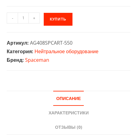
Количество
-
+
КУПИТЬ
товара
Стол-
тумба
Артикул:
AG408SPCART-550
на
Категория:
Нейтральное оборудование
колесах
Бренд:
Spaceman
фризера
для
мороженого
Spaceman
Cart-
ОПИСАНИЕ
550
ХАРАКТЕРИСТИКИ
ОТЗЫВЫ (0)