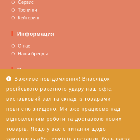
Сервис
Тренинги
Кейтеринг
Информация
О нас
Наши бренды
Поддержка
Важливе повідомлення! Внаслідок
Доставка и оплата
російського ракетного удару наш офіс,
Политика возврата
Техподдержка
виставковий зал та склад із товарами
повністю знищено. Ми вже працюємо над
Контакты
відновленням роботи та доставкою нових
+38 (050) 246-17-15
товарів. Якщо у вас є питання щодо
info@alexgroupe.com
замовлень або термінів доставки, будь ласка,