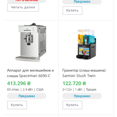
Предзаказ
Читать далее
Купить
Аппарат для милкшейков и
Гранитор (слаш-машина)
слаша Spaceman 6690-C
Samixir Slush Twin
413.296
₴
122.720
₴
60 л/час | 2.4 кВт | США
2×12л | 1 кВт | Турция
Предзаказ
Предзаказ
Купить
Купить