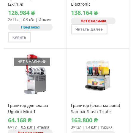
(2х11 л)
Electronic
126.984
₴
138.164
₴
2×11 л | 0.9 кВт | Италия
Нет в наличии
Предзаказ
Читать далее
Купить
НЕТ В НАЛИЧИИ
Гранитор для слаша
Гранитор (слаш-машина)
Ugolini Mini 1
Samixir Slush Triple
64.168
₴
163.800
₴
6×1 л | 0.5 кВт | Италия
3×12л | 1.4 кВт | Турция
Нет в наличии