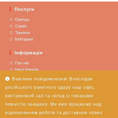
Послуги
Оренда
Сервіс
Тренінги
Кейтеринг
Інформація
Про нас
Наші бренди
Важливе повідомлення! Внаслідок
Підтримка
російського ракетного удару наш офіс,
Доставка та оплата
виставковий зал та склад із товарами
Політика повернення
повністю знищено. Ми вже працюємо над
Техпідтримка
відновленням роботи та доставкою нових