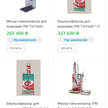
Міксер гомогенізатор для
Емульсифікатор для
морозива IFM Tornado
морозива IFM Tornado 1.0
(стандарт)
283‎ 400
₴
327‎ 600
₴
Під замовлення
Під замовлення
Купити
Купити
Емульсифікатор для
Міксер гомогенізатор IFM