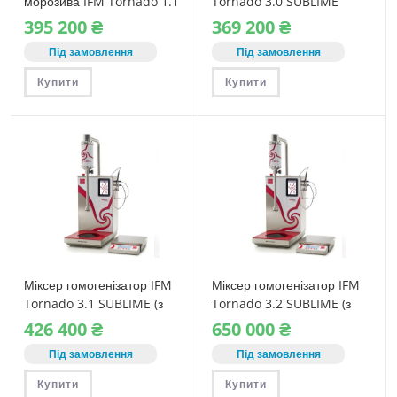
морозива IFM Tornado 1.1
Tornado 3.0 SUBLIME
(з вагами)
(стандарт)
395‎ 200
₴
369‎ 200
₴
Під замовлення
Під замовлення
Купити
Купити
Міксер гомогенізатор IFM
Міксер гомогенізатор IFM
Tornado 3.1 SUBLIME (з
Tornado 3.2 SUBLIME (з
вагами)
вагами та індукційною
426‎ 400
₴
650‎ 000
₴
плитою)
Під замовлення
Під замовлення
Купити
Купити