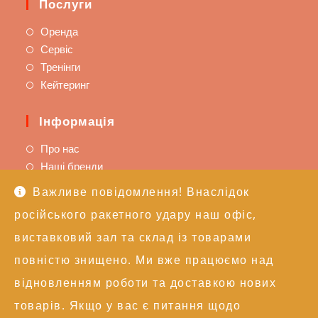
Послуги
Оренда
Сервіс
Тренінги
Кейтеринг
Інформація
Про нас
Наші бренди
Важливе повідомлення! Внаслідок
Підтримка
російського ракетного удару наш офіс,
Доставка та оплата
виставковий зал та склад із товарами
Політика повернення
повністю знищено. Ми вже працюємо над
Техпідтримка
відновленням роботи та доставкою нових
Контакти
товарів. Якщо у вас є питання щодо