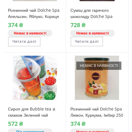
Розчинний чай Dolche Spa
Суміш для гарячого
Апельсин, Яблуко, Кориця
шоколаду Dolche Spa
250 г
Темний 750 грам
374
₴
728
₴
Немає в наявності
Немає в наявності
Читати далі
Читати далі
НЕМАЄ В НАЯВНОСТІ
Сироп для Bubble tea зі
Розчинний чай Dolche Spa
смаком Зелений чай
Лимон, Куркума, Імбир 250
Dolche Spa пляшка 1 кг
г
572
₴
374
₴
Під замовлення
Немає в наявності