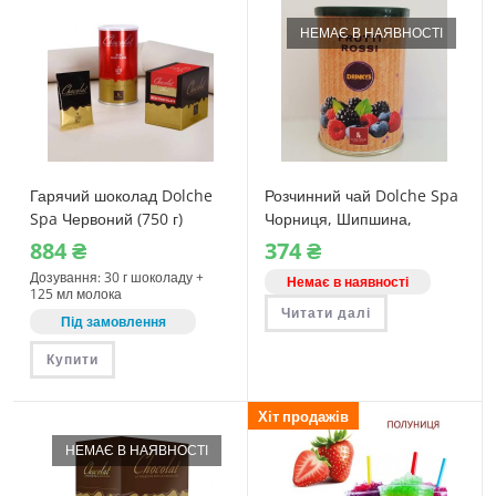
НЕМАЄ В НАЯВНОСТІ
Гарячий шоколад Dolche
Розчинний чай Dolche Spa
Spa Червоний (750 г)
Чорниця, Шипшина,
Гібіскус 250 г
884
₴
374
₴
Дозування: 30 г шоколаду +
Немає в наявності
125 мл молока
Читати далі
Під замовлення
Купити
Хіт продажів
НЕМАЄ В НАЯВНОСТІ