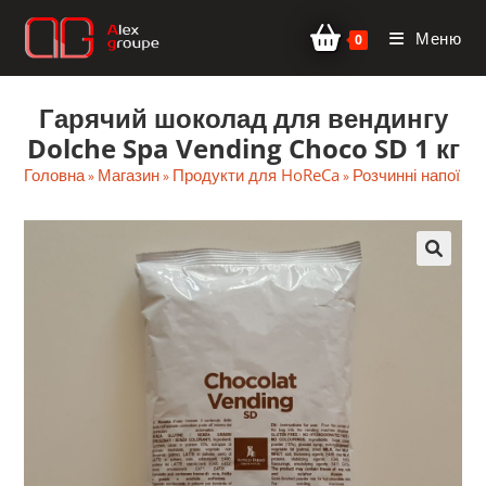
Перейти
Меню
до
0
вмісту
Гарячий шоколад для вендингу
Dolche Spa Vending Choco SD 1 кг
Головна
Магазин
Продукти для HoReCa
Розчинні напої д
»
»
»
🔍