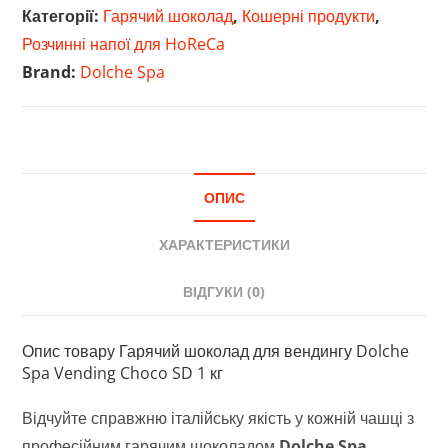
Dolche
Категорії:
Гарячий шоколад
,
Кошерні продукти
,
Spa
Розчинні напої для HoReCa
Vending
Brand:
Dolche Spa
Choco
SD
1
кг
кількість
ОПИС
ХАРАКТЕРИСТИКИ
ВІДГУКИ (0)
Опис товару Гарячий шоколад для вендингу Dolche
Spa Vending Choco SD 1 кг
Відчуйте справжню італійську якість у кожній чашці з
професійним гарячим шоколадом
Dolche Spa