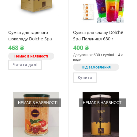
Суміш для гарячого
Суміш для слашу Dolche
шоколаду Dolche Spa
Spa Полуниця 630 г
PRALINES 10 стіків по 30
(04060)
468
₴
400
₴
грам
Дозування: 630 г суміші + 4 л
Немає в наявності
води
Читати далі
Під замовлення
Купити
НЕМАЄ В НАЯВНОСТІ
НЕМАЄ В НАЯВНОСТІ