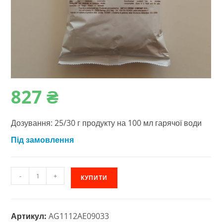
827
₴
Дозування: 25/30 г продукту на 100 мл гарячої води
Під замовлення
Гарячий
-
+
КУПИТИ
шоколад
для
вендингу
Артикул:
AG1112AE09033