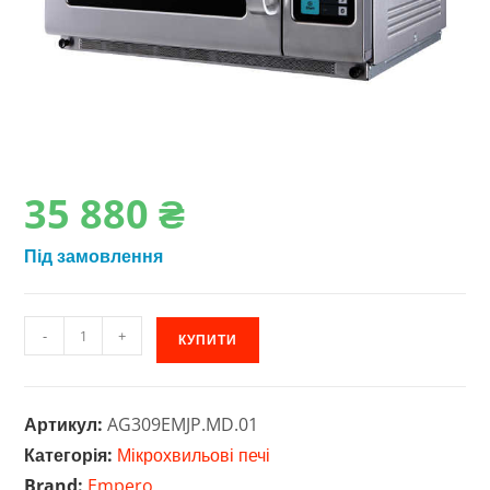
35‎ 880
₴
Під замовлення
Професійна
-
+
КУПИТИ
мікрохвильова
піч
Empero
Артикул:
AG309EMJP.MD.01
JP.MD.01
Категорія:
Мікрохвильові печі
кількість
Brand:
Empero