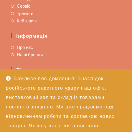
Сервіс
Тренінги
Кейтеринг
Інформація
Про нас
Наші бренди
Підтримка
Важливе повідомлення! Внаслідок
Доставка та оплата
російського ракетного удару наш офіс,
Політика повернення
Техпідтримка
виставковий зал та склад із товарами
повністю знищено. Ми вже працюємо над
Контакти
відновленням роботи та доставкою нових
+38 (050) 246-17-15
товарів. Якщо у вас є питання щодо
info@alexgroupe.com