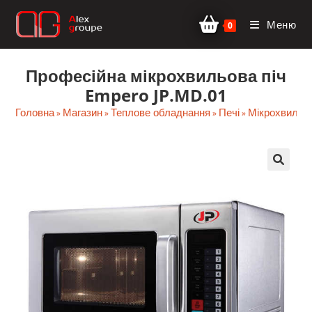
Перейти
Меню
до
0
вмісту
Професійна мікрохвильова піч
Empero JP.MD.01
Головна
Магазин
Теплове обладнання
Печі
Мікрохвильов
»
»
»
»
🔍