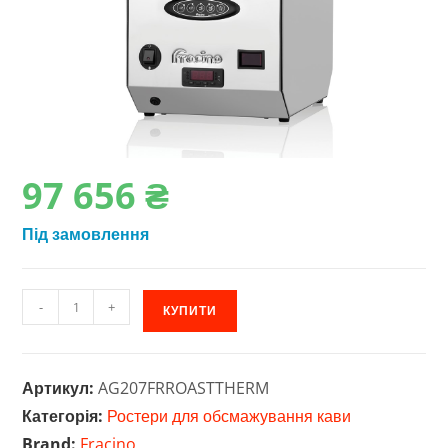
97‎ 656
₴
Під замовлення
Ростер
-
+
КУПИТИ
для
кави
Fracino
Артикул:
AG207FRROASTTHERM
Roastilino
Категорія:
Ростери для обсмажування кави
кількість
Brand:
Fracino