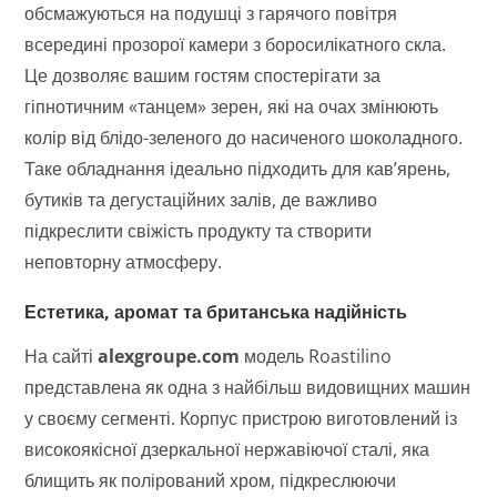
обсмажуються на подушці з гарячого повітря
всередині прозорої камери з боросилікатного скла.
Це дозволяє вашим гостям спостерігати за
гіпнотичним «танцем» зерен, які на очах змінюють
колір від блідо-зеленого до насиченого шоколадного.
Таке обладнання ідеально підходить для кав’ярень,
бутиків та дегустаційних залів, де важливо
підкреслити свіжість продукту та створити
неповторну атмосферу.
Естетика, аромат та британська надійність
На сайті
alexgroupe.com
модель Roastilino
представлена як одна з найбільш видовищних машин
у своєму сегменті. Корпус пристрою виготовлений із
високоякісної дзеркальної нержавіючої сталі, яка
блищить як полірований хром, підкреслюючи