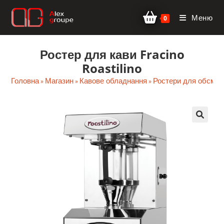
Перейти
Меню
до
0
вмісту
Ростер для кави Fracino
Roastilino
Головна
Магазин
Кавове обладнання
Ростери для обсмаж
»
»
»
🔍