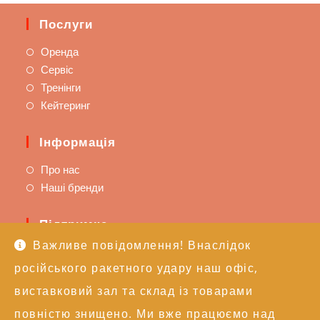
Послуги
Оренда
Сервіс
Тренінги
Кейтеринг
Інформація
Про нас
Наші бренди
Підтримка
Важливе повідомлення! Внаслідок
Доставка та оплата
російського ракетного удару наш офіс,
Політика повернення
Техпідтримка
виставковий зал та склад із товарами
повністю знищено. Ми вже працюємо над