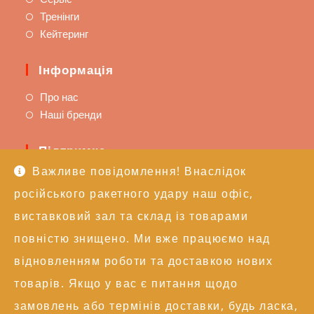
Тренінги
Кейтеринг
Інформація
Про нас
Наші бренди
Підтримка
Важливе повідомлення! Внаслідок
Доставка та оплата
російського ракетного удару наш офіс,
Політика повернення
Техпідтримка
виставковий зал та склад із товарами
повністю знищено. Ми вже працюємо над
Контакти
відновленням роботи та доставкою нових
+38 (050) 246-17-15
товарів. Якщо у вас є питання щодо
info@alexgroupe.com
замовлень або термінів доставки, будь ласка,
Більше інформації