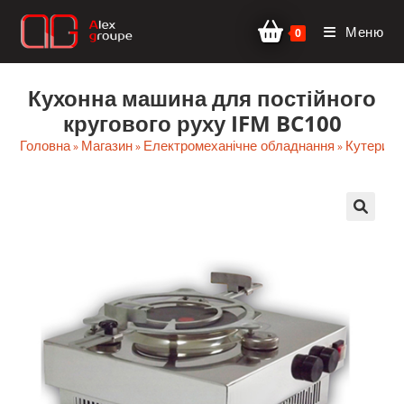
Перейти
Меню
до
0
вмісту
Кухонна машина для постійного
кругового руху IFM BC100
Головна
Магазин
Електромеханічне обладнання
Кутери д
»
»
»
🔍