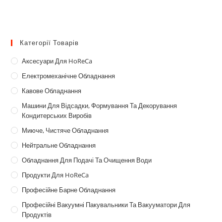
варіантів.
Параметри
можна
вибрати
на
сторінці
Категорії Товарів
товару
Аксесуари Для HoReCa
Електромеханічне Обладнання
Кавове Обладнання
Машини Для Відсадки, Формування Та Декорування
Кондитерських Виробів
Миюче, Чистяче Обладнання
Нейтральне Обладнання
Обладнання Для Подачі Та Очищення Води
Продукти Для HoReCa
Професійне Барне Обладнання
Професійні Вакуумні Пакувальники Та Вакууматори Для
Продуктів