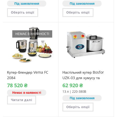
Під замовлення
Під замовлення
Цей
Цей
Оберіть опції
Оберіть опції
товар
товар
має
має
кілька
кілька
варіантів.
варіантів.
Параметри
Параметри
можна
можна
НЕМАЄ В НАЯВНОСТІ
вибрати
вибрати
на
на
сторінці
сторінці
товару
товару
Кутер-блендер Vema FC
Настільний кутер Bosfor
2084
UZK-03 для хумусу та
овочів (13 л)
78‎ 520
₴
62‎ 920
₴
13 л | 220-380В
Немає в наявності
Під замовлення
Читати далі
Цей
Оберіть опції
товар
має
кілька