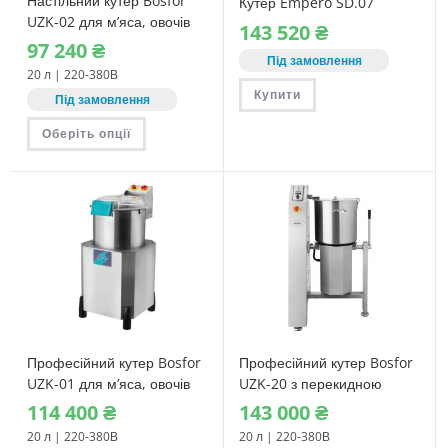
Настільний кутер Bosfor
Кутер Empero SD.07
UZK-02 для м’яса, овочів
143‎ 520
₴
та хумусу (20 л)
97‎ 240
₴
Під замовлення
20 л | 220-380В
Купити
Під замовлення
Цей
Оберіть опції
товар
має
кілька
варіантів.
Параметри
можна
вибрати
на
сторінці
товару
Професійний кутер Bosfor
Професійний кутер Bosfor
UZK-01 для м’яса, овочів
UZK-20 з перекидною
та хумусу (20 л)
чашею (20 л)
114‎ 400
₴
143‎ 000
₴
20 л | 220-380В
20 л | 220-380В