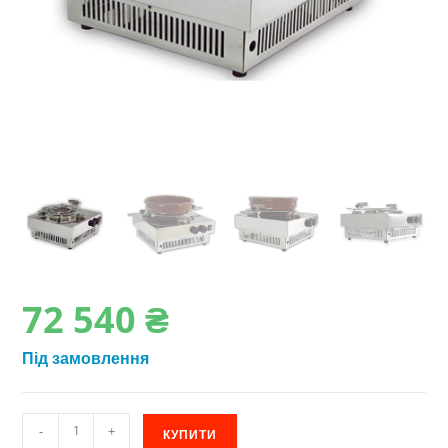
72‎ 540
₴
Під замовлення
Кухонна
-
+
КУПИТИ