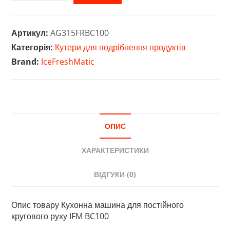
машина
для
постійного
Артикул:
AG315FRBC100
кругового
Категорія:
Кутери для подрібнення продуктів
руху
Brand:
IceFreshMatic
IFM
BC100
кількість
ОПИС
ХАРАКТЕРИСТИКИ
ВІДГУКИ (0)
Опис товару Кухонна машина для постійного
кругового руху IFM BC100