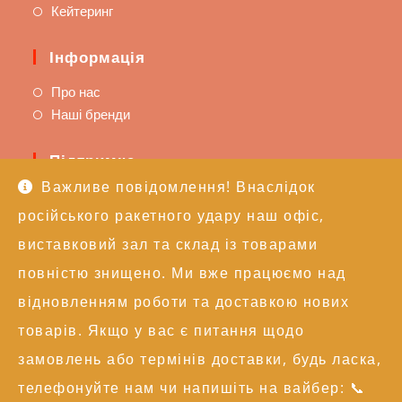
Кейтеринг
Інформація
Про нас
Наші бренди
Підтримка
Важливе повідомлення! Внаслідок
Доставка та оплата
російського ракетного удару наш офіс,
Політика повернення
Техпідтримка
виставковий зал та склад із товарами
повністю знищено. Ми вже працюємо над
Контакти
відновленням роботи та доставкою нових
+38 (050) 246-17-15
товарів. Якщо у вас є питання щодо
info@alexgroupe.com
замовлень або термінів доставки, будь ласка,
Більше інформації
телефонуйте нам чи напишіть на вайбер: 📞