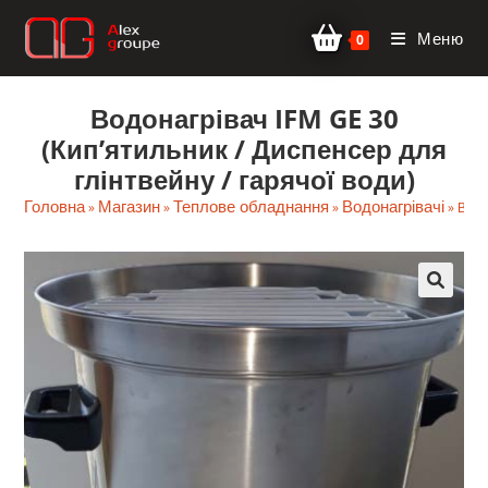
Перейти
Меню
до
0
вмісту
Водонагрівач IFM GE 30
(Кип’ятильник / Диспенсер для
глінтвейну / гарячої води)
Головна
Магазин
Теплове обладнання
Водонагрівачі
»
»
»
»
Водо
🔍