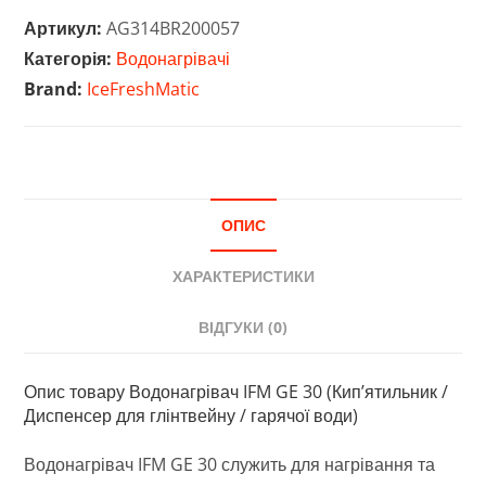
30
Артикул:
AG314BR200057
(Кип'ятильник
Категорія:
Водонагрівачі
/
Brand:
IceFreshMatic
Диспенсер
для
глінтвейну
/
гарячої
ОПИС
води)
кількість
ХАРАКТЕРИСТИКИ
ВІДГУКИ (0)
Опис товару Водонагрівач IFM GE 30 (Кип’ятильник /
Диспенсер для глінтвейну / гарячої води)
Водонагрівач IFM GE 30 служить для нагрівання та