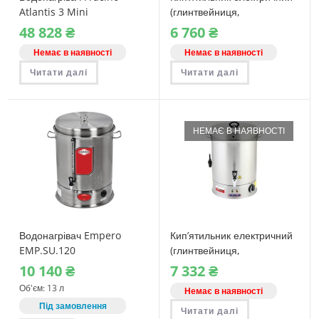
Atlantis 3 Mini
(глинтвейниця,
водонагрівач) Lors SI.15
48‎ 828
₴
6‎ 760
₴
Немає в наявності
Немає в наявності
Читати далі
Читати далі
НЕМАЄ В НАЯВНОСТІ
Водонагрівач Empero
Кип’ятильник електричний
EMP.SU.120
(глинтвейниця,
водонагрівач) Lors SI.22
10‎ 140
₴
7‎ 332
₴
Об'єм: 13 л
Немає в наявності
Під замовлення
Читати далі