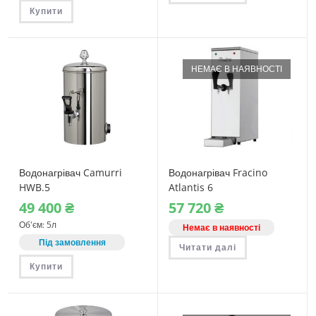
Купити
НЕМАЄ В НАЯВНОСТІ
Водонагрівач Camurri
Водонагрівач Fracino
HWB.5
Atlantis 6
49‎ 400
₴
57‎ 720
₴
Об'єм: 5л
Немає в наявності
Під замовлення
Читати далі
Купити