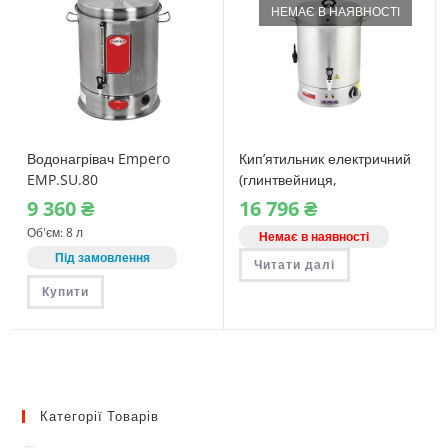
НЕМАЄ В НАЯВНОСТІ
Водонагрівач Empero
Кип’ятильник електричний
EMP.SU.80
(глинтвейниця,
водонагрівач) Lors SI.50
9‎ 360
₴
16‎ 796
₴
Об'єм: 8 л
Немає в наявності
Під замовлення
Читати далі
Купити
Категорії Товарів