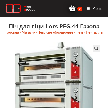
Перейти
Меню
до
0
вмісту
Піч для піци Lors PFG.44 Газова
Головна
Магазин
Теплове обладнання
Печі
Печі для піц
»
»
»
»
🔍