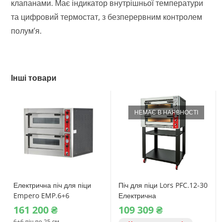
клапанами. Має індикатор внутрішньої температури
та цифровий термостат, з безперервним контролем
полум’я.
Інші товари
НЕМАЄ В НАЯВНОСТІ
Електрична піч для піци
Піч для піци Lors PFC.12-30
Empero EMP.6+6
Електрична
161‎ 200
₴
109‎ 309
₴
6+6 піц по 25 см