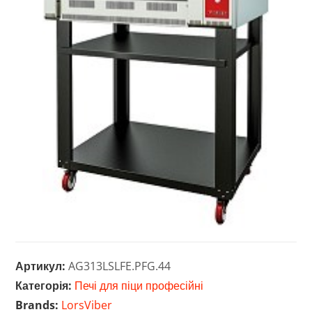
Артикул:
AG313LSLFE.PFG.44
Категорія:
Печі для піци професійні
Brands:
Lors
Viber