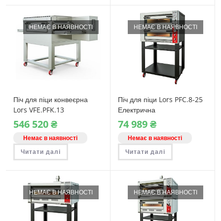
НЕМАЄ В НАЯВНОСТІ
НЕМАЄ В НАЯВНОСТІ
Піч для піци конвеєрна
Піч для піци Lors PFC.8-25
Lors VFE.PFK.13
Електрична
електрична
546‎ 520
₴
74‎ 989
₴
Немає в наявності
Немає в наявності
Читати далі
Читати далі
НЕМАЄ В НАЯВНОСТІ
НЕМАЄ В НАЯВНОСТІ