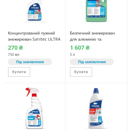
Концентрований лужний
Безпечний знежирювач
знежирювач Sanitec ULTRA
для алюмінію та
DEGREASER – Марсель
кольорових металів
270
₴
1‎ 607
₴
(1808-S)
Sanitec GREKOL SS (1815)
750 мл
5 л
5 л
Під замовлення
Під замовлення
Купити
Купити