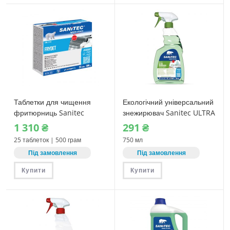
Таблетки для чищення
Екологічний універсальний
фритюрниць Sanitec
знежирювач Sanitec ULTRA
FRYDET (2131) 25 шт, 500 г
DEGREASER GREEN
1‎ 310
₴
291
₴
POWER (3101) 750 мл
25 таблеток | 500 грам
750 мл
Під замовлення
Під замовлення
Купити
Купити