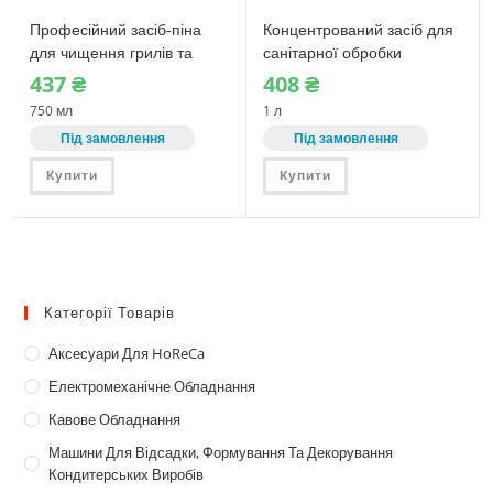
Професійний засіб-піна
Концентрований засіб для
для чищення грилів та
санітарної обробки
духовок Sanitec
обладнання Sanitec
437
₴
408
₴
FORNONET (1960-S) 750
BAKTERIO (1540N-S) 1 л
750 мл
1 л
мл
Під замовлення
Під замовлення
Купити
Купити
Категорії Товарів
Аксесуари Для HoReCa
Електромеханічне Обладнання
Кавове Обладнання
Машини Для Відсадки, Формування Та Декорування
Кондитерських Виробів