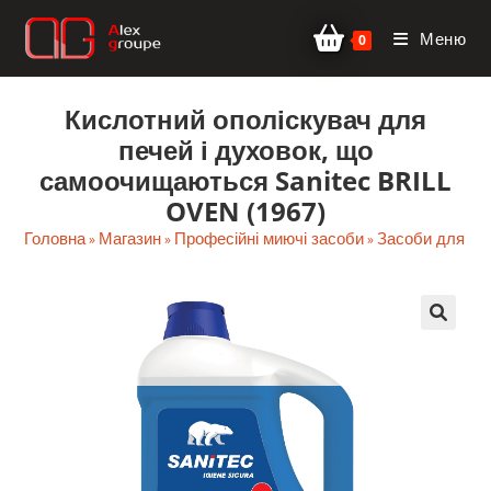
Перейти
Меню
до
0
вмісту
Кислотний ополіскувач для
печей і духовок, що
самоочищаються Sanitec BRILL
OVEN (1967)
Головна
Магазин
Професійні миючі засоби
Засоби для те
»
»
»
🔍