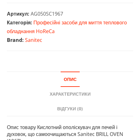
для
печей
Артикул:
AG050SC1967
і
Категорія:
Професійні засоби для миття теплового
духовок,
обладнання HoReCa
що
Brand:
Sanitec
самоочищаються
Sanitec
BRILL
OVEN
(1967)
ОПИС
кількість
ХАРАКТЕРИСТИКИ
ВІДГУКИ (0)
Опис товару Кислотний ополіскувач для печей і
духовок, що самоочищаються Sanitec BRILL OVEN