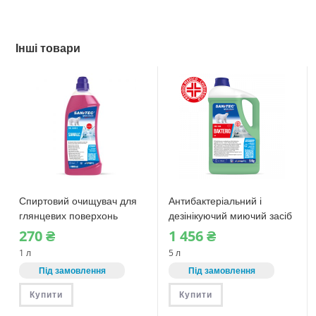
Інші товари
Спиртовий очищувач для
Антибактеріальний і
глянцевих поверхонь
дезінікуючий миючий засіб
Sanitec SANIALC (1426N-S)
Sanitec BAKTERIO (1544)
270
₴
1‎ 456
₴
1 л
1 л
5 л
Під замовлення
Під замовлення
Купити
Купити