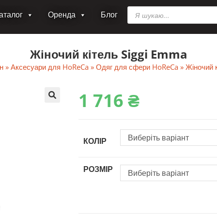
Пошук
аталог
Оренда
Блог
товарів
Жіночий кітель Siggi Emma
н
»
Аксесуари для HoReCa
»
Одяг для сфери HoReCa
»
Жіночий 
1‎ 716
₴
🔍
Виберіть варіант
КОЛІР
РОЗМІР
Виберіть варіант