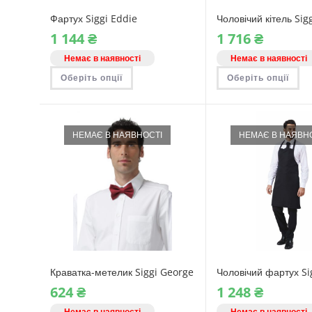
Фартух Siggi Eddie
Чоловічий кітель Sig
1‎ 144
₴
1‎ 716
₴
Немає в наявності
Немає в наявності
Цей
Це
Оберіть опції
Оберіть опції
товар
то
має
ма
кілька
кі
варіантів.
вар
Параметри
Па
можна
мо
НЕМАЄ В НАЯВНОСТІ
НЕМАЄ В НАЯВН
вибрати
ви
на
на
сторінці
ст
товару
то
Краватка-метелик Siggi George
Чоловічий фартух Si
624
₴
1‎ 248
₴
Немає в наявності
Немає в наявності