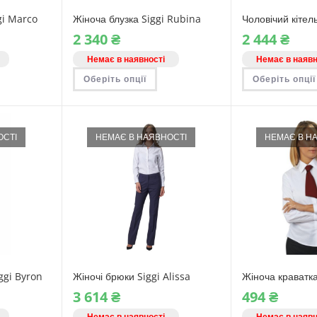
gi Marco
Жіноча блузка Siggi Rubina
Чоловічий кітель
2‎ 340
₴
2‎ 444
₴
Немає в наявності
Немає в наявн
й
Цей
Оберіть опції
Оберіть опції
вар
товар
є
має
лька
кілька
іантів.
варіантів.
раметри
Параметри
жна
можна
ОСТІ
НЕМАЄ В НАЯВНОСТІ
НЕМАЄ В Н
брати
вибрати
на
орінці
сторінці
вару
товару
ggi Byron
Жіночі брюки Siggi Alissa
Жіноча краватка
3‎ 614
₴
494
₴
Немає в наявності
Немає в наявн