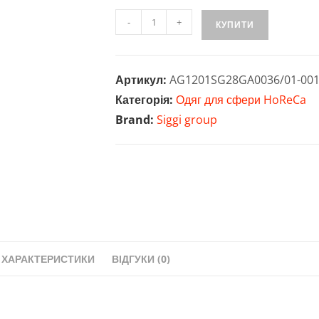
Жіночий
-
+
КУПИТИ
кітель
Siggi
Emma
Артикул:
AG1201SG28GA0036/01-00
кількість
Категорія:
Одяг для сфери HoReCa
Brand:
Siggi group
ХАРАКТЕРИСТИКИ
ВІДГУКИ (0)