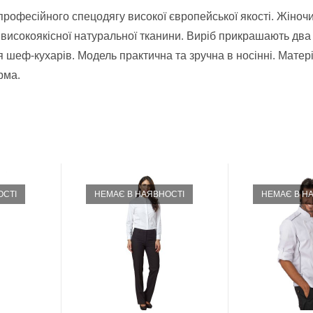
професійного спецодягу високої європейської якості. Жіночи
исокоякісної натуральної тканини. Виріб прикрашають два 
 шеф-кухарів. Модель практична та зручна в носінні. Матер
рма.
ОСТІ
НЕМАЄ В НАЯВНОСТІ
НЕМАЄ В Н