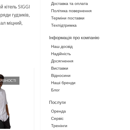
Доставка та оплата
й кітель SIGGI
Політика повернення
ряди гудзиків,
Терміни поставки
іал міцний,
Техпідтримка
Інформація про компанію
Наш досвід
Надійність
Досягнення
Виставки
Відносини
АЯВНОСТІ
Наші бренди
Блог
Послуги
Оренда
Сервіс
Тренінги