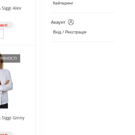
Кейтеринг
 Siggi Alex
Акаунт
ості
Цей
Вхід / Реєстрація
товар
має
кілька
варіантів.
Параметри
можна
АЯВНОСТІ
вибрати
на
сторінці
товару
 Siggi Ginny
ості