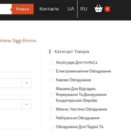
0
Пошук
Контакти
UA
RU
кітель Siggi Emma
Категорії Товарів
Аксесуари Для HoReCa
Електромеханічне Обладнання
Кавове Обладнання
Машини Для Відсадки,
Формування Та Декорування
Кондитерських Виробів
Миюче, Чистяче Обладнання
Нейтральне Обладнання
Обладнання Для Подачі Та