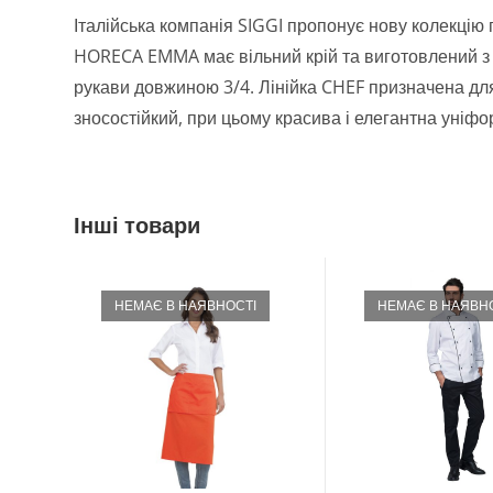
Італійська компанія SIGGI пропонує нову колекцію 
HORECA EMMA має вільний крій та виготовлений з в
рукави довжиною 3/4. Лінійка CHEF призначена для
зносостійкий, при цьому красива і елегантна уніфо
Інші товари
НЕМАЄ В НАЯВНОСТІ
НЕМАЄ В НАЯВН