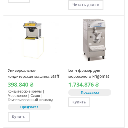
Читать далее
Универсальная
Батч фризер для
кондитерская машина Staff
мороженого Frigomat
RoboCream RT51
TWIN 35
398.840
₴
1.734.876
₴
комбинированный
Кондитерские кремы |
Предзаказ
Мороженое | Слаш |
Темперированный шоколад
Купить
Предзаказ
Купить