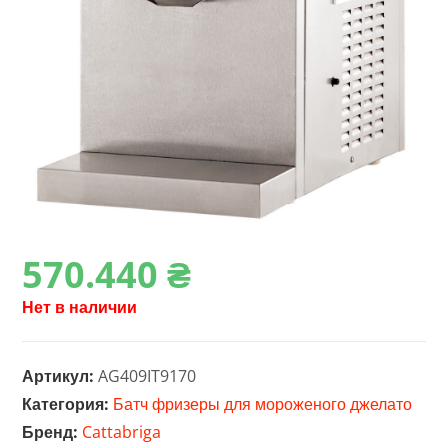
570.440
₴
Нет в наличии
Артикул:
AG409IT9170
Категория:
Батч фризеры для мороженого джелато
Бренд:
Cattabriga