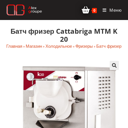
Перейти
Меню
к
0
содержимому
Батч фризер Cattabriga MTM K
20
Главная
Магазин
Холодильное
Фризеры
Батч фризеры
»
»
»
»
🔍