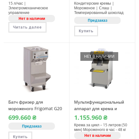
15 л/час |
Кондитерские кремы |
Электромеханическое
Мороженое | Слаш |
управление
Темперированный шоколад
Нет в наличии
Предзаказ
Читать далее
Купить
НЕТ В НАЛИЧИИ
Батч фризер для
Мультифункциональный
мороженого Frigomat G20
аппарат для крема и
мороженого Staff R151
699.660
₴
1.155.960
₴
MAX с пастеризацией
Крема за цикл – 15 литров (50
Предзаказ
мин) Мороженого в час - 48 кг
Нет в наличии
Купить