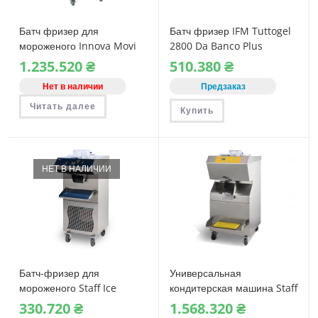
Батч фризер для
Батч фризер IFM Tuttogel
мороженого Innova Movi
2800 Da Banco Plus
30
1.235.520
₴
510.380
₴
Нет в наличии
Предзаказ
Читать далее
Купить
НЕТ В НАЛИЧИИ
Батч-фризер для
Универсальная
мороженого Staff Ice
кондитерская машина Staff
System BFE150
RoboCream R4014
330.720
₴
1.568.320
₴