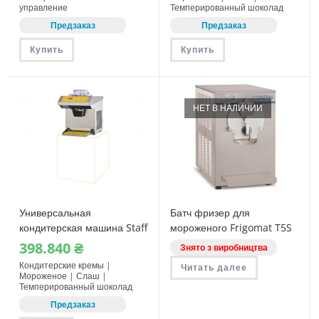
управление
Темперированный шоколад
Предзаказ
Предзаказ
Купить
Купить
НЕТ В НАЛИЧИИ
Универсальная
Батч фризер для
кондитерская машина Staff
мороженого Frigomat T5S
RoboCream RT51
398.840
₴
Знято з виробництва
Кондитерские кремы |
Читать далее
Мороженое | Слаш |
Темперированный шоколад
Предзаказ