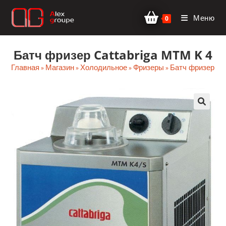
Перейти
Меню
к
0
содержимому
Батч фризер Cattabriga MTM K 4
Главная
Магазин
Холодильное
Фризеры
Батч фризеры
»
»
»
»
🔍