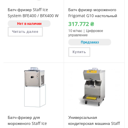
Батч фризер Staff Ice
Батч фризер мороженого
System BFE400 / BFX400 W
Frigomat G10 настольный
317.772
₴
Нет в наличии
10 кг/час | Цифровое
Читать далее
управление
Предзаказ
Купить
Батч-фризер для
Универсальная
мороженого Staff Ice
кондитерская машина Staff