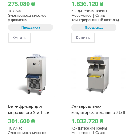
System BTM10
RoboCream R4021
275.080
₴
1.836.120
₴
10 л/час |
Кондитерские кремы |
Электромеханическое
Мороженое | Слаш |
управление
Темперированный шоколад
Предзаказ
Предзаказ
Купить
Купить
Батч-фризер для
Универсальная
мороженого Staff Ice
кондитерская машина Staff
System BFM10
RoboCream R151 MED
301.600
₴
1.032.720
₴
10 л/час |
Кондитерские кремы |
Электромеханическое
Мороженое | Слаш |