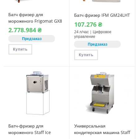
Батч фризер для
Батч фризер IFM GM24LHT
мороженого Frigomat GX8
107.276
₴
2.778.984
₴
24 л/час | Цифровое
управление
Предзаказ
Предзаказ
Купить
Купить
Батч-фризер для
Универсальная
мороженого Staff Ice
кондитерская машина Staff
System BTM10
RoboCream R4014