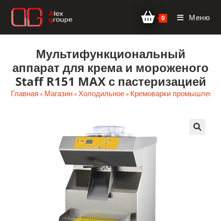
Перейти
Меню
к
0
содержимому
Мультифункциональный
аппарат для крема и мороженого
Staff R151 MAX с пастеризацией
Главная
Магазин
Холодильное
Кремоварки промышленн
»
»
»
🔍