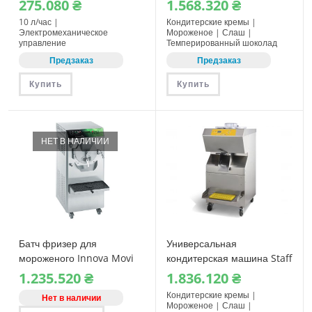
275.080
₴
1.568.320
₴
10 л/час |
Кондитерские кремы |
Электромеханическое
Мороженое | Слаш |
управление
Темперированный шоколад
Предзаказ
Предзаказ
Купить
Купить
НЕТ В НАЛИЧИИ
Батч фризер для
Универсальная
мороженого Innova Movi
кондитерская машина Staff
30
RoboCream R4021
1.235.520
₴
1.836.120
₴
Кондитерские кремы |
Нет в наличии
Мороженое | Слаш |