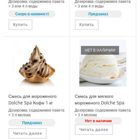
Дозировка: содержимое пакета
Дозировка: содержимое пакета
+ 3 или 4 л воды
+ 3 или 4 л воды
Скоро в наявності
Предзаказ
Купить
Купить
НЕТ В НАЛИЧИИ
Смесь для мороженого
Смесь для мягкого
Dolche Spa Кофе 1 кг
мороженого Dolche Spa
(08010)
Fior di latte Пломбир 1 кг
Дозировка: содержимое пакета
Дозировка: содержимое пакета
+ 3 л молока
+ 3 л молока
(08070)
Нет в наличии
Предзаказ
Читать далее
Читать далее