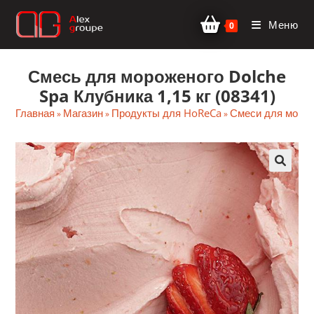
Перейти
Меню
к
0
содержимому
Смесь для мороженого Dolche
Spa Клубника 1,15 кг (08341)
Главная
Магазин
Продукты для HoReCa
Смеси для моро
»
»
»
🔍