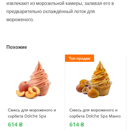
извлекают из морозильной камеры, заливая его в
предварительно охлаждённый лоток для
мороженого.
Похожие
Топ продаж
Смесь для мороженого и
Смесь для мороженого и
сорбета Dolche Spa
сорбета Dolche Spa Манго
Персик 1150 г (08411)
Маракуйя 1150 г (08335)
614
₴
614
₴