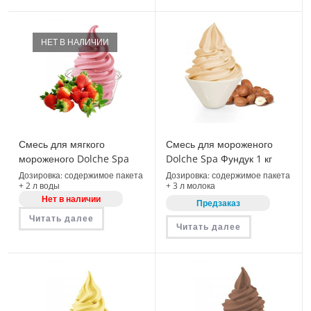
НЕТ В НАЛИЧИИ
Смесь для мягкого
Смесь для мороженого
мороженого Dolche Spa
Dolche Spa Фундук 1 кг
Soft Клубника 1 кг (08746)
(08060)
Дозировка: содержимое пакета
Дозировка: содержимое пакета
+ 2 л воды
+ 3 л молока
Нет в наличии
Предзаказ
Читать далее
Читать далее