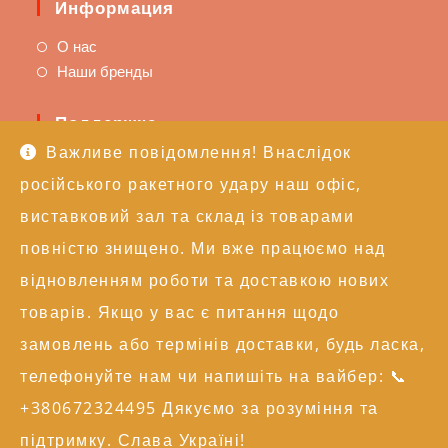
Информация
О нас
Наши бренды
Поддержка
Важливе повідомлення! Внаслідок
Доставка и оплата
російського ракетного удару наш офіс,
Политика возврата
Техподдержка
виставковий зал та склад із товарами
повністю знищено. Ми вже працюємо над
Контакты
відновленням роботи та доставкою нових
+38 (050) 246-17-15
товарів. Якщо у вас є питання щодо
info@alexgroupe.com
замовлень або термінів доставки, будь ласка,
Больше информации
телефонуйте нам чи напишіть на вайбер: 📞
+380672324495 Дякуємо за розуміння та
© 2004-2026 AG | Всі права захищені
підтримку. Слава Україні!