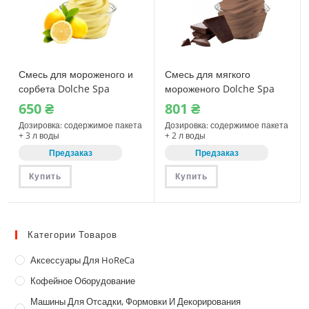
Смесь для мороженого и
Смесь для мягкого
сорбета Dolche Spa
мороженого Dolche Spa
Лимончелло 1150 г (08360)
Soft Шоколад 1 кг (08711)
650
₴
801
₴
Дозировка: содержимое пакета
Дозировка: содержимое пакета
+ 3 л воды
+ 2 л воды
Предзаказ
Предзаказ
Купить
Купить
Категории Товаров
Аксессуары Для HoReCa
Кофейное Оборудование
Машины Для Отсадки, Формовки И Декорирования