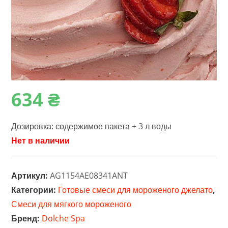
634
₴
Дозировка: содержимое пакета + 3 л воды
Нет в наличии
Артикул:
AG1154AE08341ANT
Категории:
Готовые смеси для мороженого джелато
,
Смеси для мягкого мороженого
Бренд:
Dolche Spa