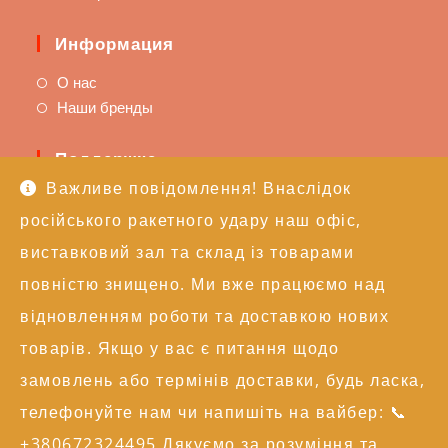
Информация
О нас
Наши бренды
Поддержка
Важливе повідомлення! Внаслідок
Доставка и оплата
російського ракетного удару наш офіс,
Политика возврата
Техподдержка
виставковий зал та склад із товарами
повністю знищено. Ми вже працюємо над
Контакты
відновленням роботи та доставкою нових
+38 (050) 246-17-15
товарів. Якщо у вас є питання щодо
info@alexgroupe.com
замовлень або термінів доставки, будь ласка,
Больше информации
телефонуйте нам чи напишіть на вайбер: 📞
+380672324495 Дякуємо за розуміння та