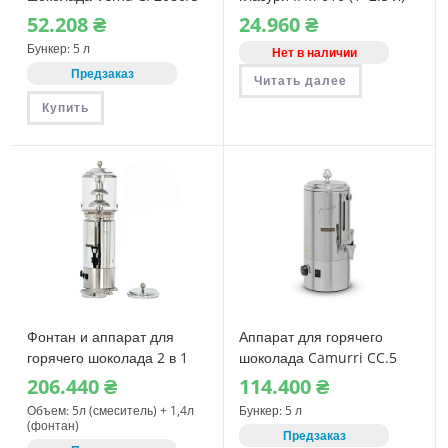
52.208
₴
24.960
₴
Бункер: 5 л
Нет в наличии
Предзаказ
Читать далее
Купить
Фонтан и аппарат для
Аппарат для горячего
горячего шоколада 2 в 1
шоколада Camurri CC.5
Camurri CC.F.5
206.440
₴
114.400
₴
Объем: 5л (смеситель) + 1,4л
Бункер: 5 л
(фонтан)
Предзаказ