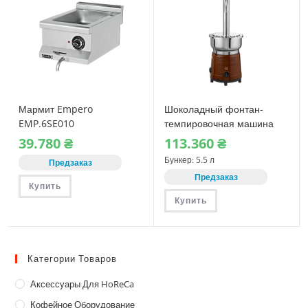
Мармит Empero
Шоколадный фонтан-
EMP.6SE010
темпировочная машина
Vema CF 2105 (5.5 л)
39.780
₴
113.360
₴
Бункер: 5.5 л
Предзаказ
Предзаказ
Купить
Купить
Категории Товаров
Аксессуары Для HoReCa
Кофейное Оборудование