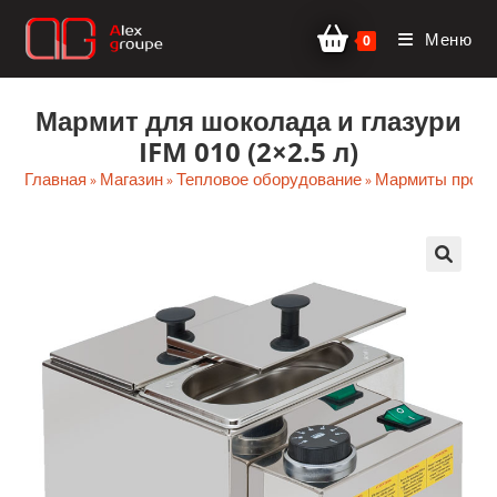
Перейти
Меню
к
0
содержимому
Мармит для шоколада и глазури
IFM 010 (2×2.5 л)
Главная
Магазин
Тепловое оборудование
Мармиты проф
»
»
»
🔍