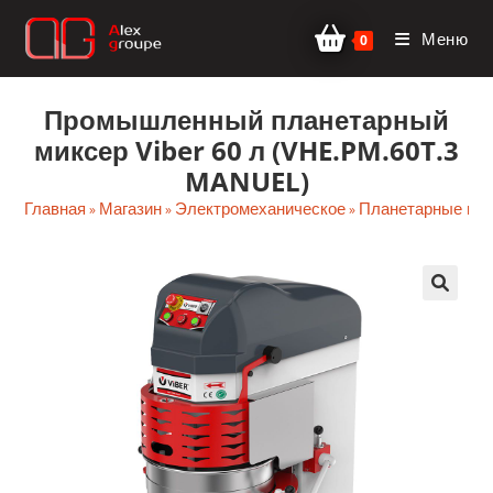
Перейти
Меню
к
0
содержимому
Промышленный планетарный
миксер Viber 60 л (VHE.PM.60T.3
MANUEL)
Главная
Магазин
Электромеханическое
Планетарные ми
»
»
»
🔍