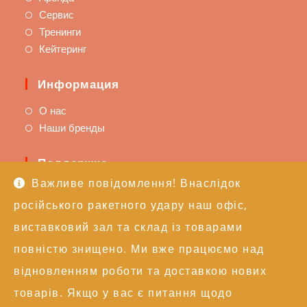
Сервис
Тренинги
Кейтеринг
Информация
О нас
Наши бренды
Поддержка
Важливе повідомлення! Внаслідок
Доставка и оплата
російського ракетного удару наш офіс,
Политика возврата
Техподдержка
виставковий зал та склад із товарами
повністю знищено. Ми вже працюємо над
Контакты
відновленням роботи та доставкою нових
+38 (050) 246-17-15
товарів. Якщо у вас є питання щодо
info@alexgroupe.com