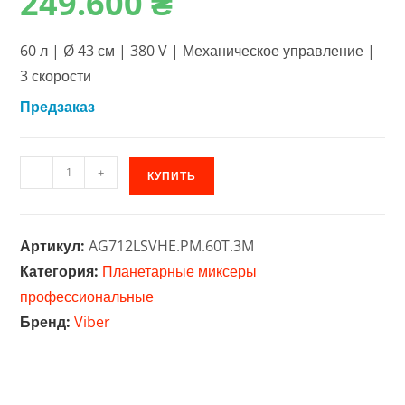
249.600
₴
60 л | Ø 43 см | 380 V | Механическое управление |
3 скорости
Предзаказ
Количество
-
+
КУПИТЬ
товара
Промышленный
планетарный
Артикул:
AG712LSVHE.PM.60T.3M
миксер
Категория:
Планетарные миксеры
Viber
профессиональные
60
Бренд:
Viber
л
(VHE.PM.60T.3
MANUEL)