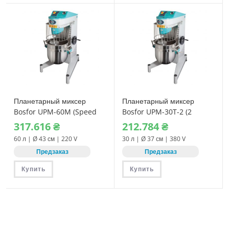
Планетарный миксер
Планетарный миксер
Bosfor UPM-60M (Speed
Bosfor UPM-30T-2 (2
control) 220V
скорости) 380V
317.616
₴
212.784
₴
60 л | Ø 43 см | 220 V
30 л | Ø 37 см | 380 V
Предзаказ
Предзаказ
Купить
Купить