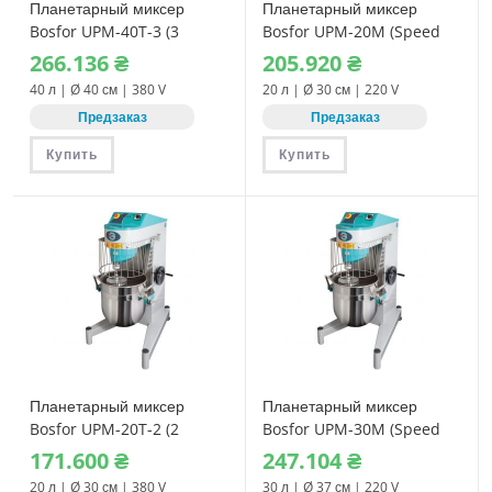
Планетарный миксер
Планетарный миксер
Bosfor UPM-40T-3 (3
Bosfor UPM-20M (Speed
скорости) 380V
control) 220V
266.136
₴
205.920
₴
40 л | Ø 40 см | 380 V
20 л | Ø 30 см | 220 V
Предзаказ
Предзаказ
Купить
Купить
Планетарный миксер
Планетарный миксер
Bosfor UPM-20T-2 (2
Bosfor UPM-30M (Speed
скорости) 380V
control) 220V
171.600
₴
247.104
₴
20 л | Ø 30 см | 380 V
30 л | Ø 37 см | 220 V