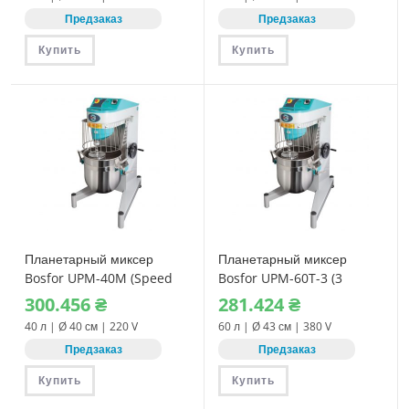
Предзаказ
Предзаказ
Купить
Купить
Планетарный миксер
Планетарный миксер
Bosfor UPM-40M (Speed
Bosfor UPM-60T-3 (3
control) 220V
скорости) 380V
300.456
₴
281.424
₴
40 л | Ø 40 см | 220 V
60 л | Ø 43 см | 380 V
Предзаказ
Предзаказ
Купить
Купить